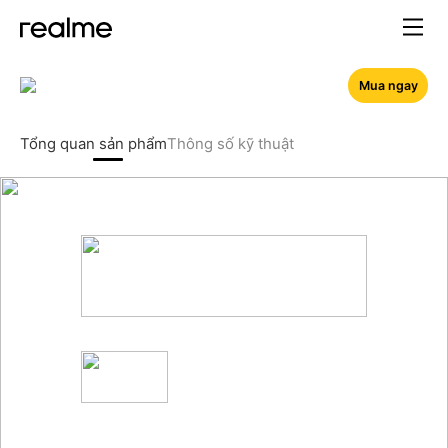
realme C71 – Pin Khủng 6
Mua ngay
Tổng quan sản phẩm
Thông số kỹ thuật