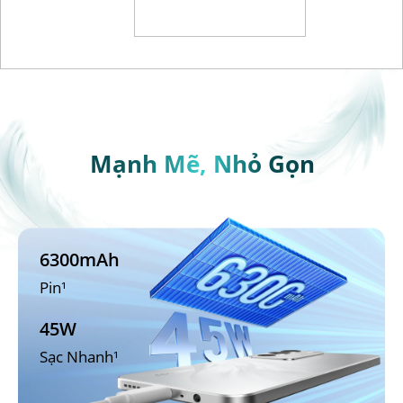
Mạnh Mẽ, Nhỏ Gọn
6300mAh
Pin¹
45W
Sạc Nhanh¹