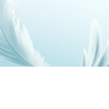
7.79 mm
196 g
Độ Mỏng⁷
Trọng Lượng⁷