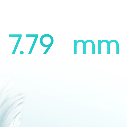
7.79
mm