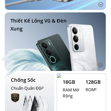
Thiết Kế Lông Vũ & Đèn 
Xung
Chống Sốc
18GB
128GB
Chuẩn Quân Đội³
ROM⁵
RAM Mở 
Rộng