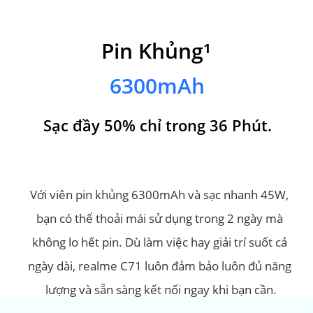
Pin Khủng¹
Pin Khủng¹
6300mAh
6300mAh
Sạc đầy 50% chỉ trong 36 Phút.
Hơn 9 Giờ Chơi Game Sau Khi Sạc 
Đầy 100%.
Với viên pin khủng 6300mAh và sạc nhanh 45W, 
Với viên pin khủng 6300mAh và sạc nhanh 45W, 
bạn có thể thoải mái sử dụng trong 2 ngày mà 
bạn có thể thoải mái sử dụng trong 2 ngày mà 
không lo hết pin. Dù làm việc hay giải trí suốt cả 
không lo hết pin. Dù làm việc hay giải trí suốt cả 
ngày dài, realme C71 luôn đảm bảo luôn đủ năng 
ngày dài, realme C71 luôn đảm bảo luôn đủ năng 
lượng và sẵn sàng kết nối ngay khi bạn cần.
lượng và sẵn sàng kết nối ngay khi bạn cần.