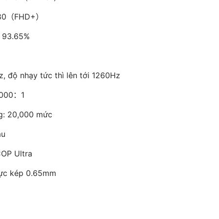
1080（FHD+）
h: 93.65%
 độ nhạy tức thì lên tới 1260Hz
,000：1
g: 20,000 mức
àu
COP Ultra
lực kép 0.65mm