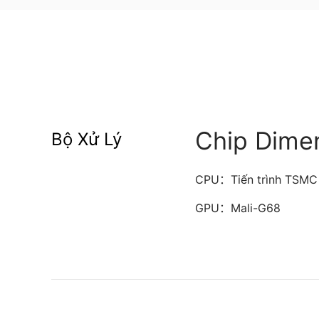
Chip Dime
Bộ Xử Lý
CPU：Tiến trình TSMC 6
GPU：Mali-G68