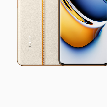
realm
VND
Từ