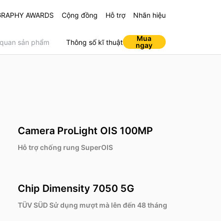
GRAPHY AWARDS
Cộng đồng
Hỗ trợ
Nhãn hiệu
Mua
 quan sản phẩm
Thông số kĩ thuật
ngay
Note Series
Camera ProLight OIS 100MP
uds T300
realme Buds T110
Hỗ trợ chống rung SuperOIS
90.000
VND690.000
Từ
6 Pro 5G
Note 60
P3 Lite
e C85
e 15T
realme C85 Pro
realme Note 50
90.000
90.000
990.000
690.000
090.000
VND6.990.000
VND2.890.000
Từ
Từ
Chip Dimensity 7050 5G
TÜV SÜD Sử dụng mượt mà lên đến 48 tháng