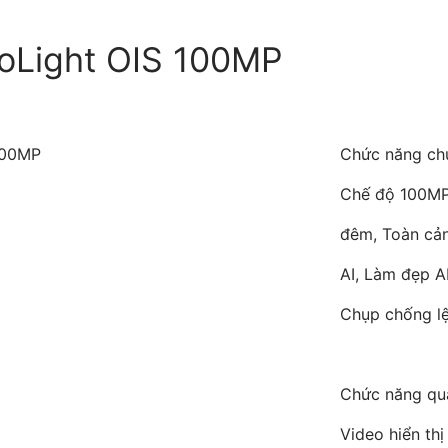
oLight OIS 100MP
100MP
Chức năng c
Chế độ 100MP
đêm, Toàn cản
AI, Làm đẹp AI
Chụp chống l
Chức năng qu
Video hiển th