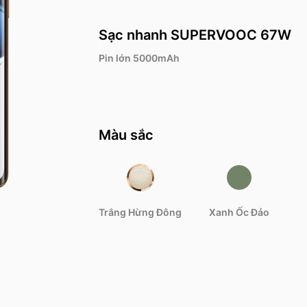
Sạc nhanh SUPERVOOC 67W
Pin lớn 5000mAh
e C85 5G
realme C71
realme
8.090.000
VND3.990.000
VND4.
Từ
Từ
Màu sắc
Trắng Hừng Đông
Xanh Ốc Đảo