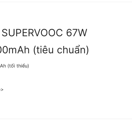
h SUPERVOOC 67W
00mAh (tiêu chuẩn)
h (tối thiểu)
p>