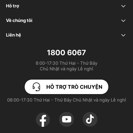
realme C100x
Hỗ trợ
Câu hỏi thường gặp
realme 16T 5G
Về chúng tôi
Nhãn hiệu chúng tôi
Trung tâm dịch vụ khách hàng
realme C100
Liên hệ
HỖ TRỢ TRÒ CHUYỆN
Cộng đồng
realme P4 Power 5G
1800 6067
sales.vn@realme.com
8:00-17:30 Thứ Hai - Thứ Bảy

realme Note 80
Chủ Nhật và ngày Lễ nghỉ
pr.vn@realme.com
realme 16 5G
HỖ TRỢ TRÒ CHUYỆN
realme 16 Pro 5G
08:00-17:30 Thứ Hai - Thứ Bảy Chủ Nhật và ngày Lễ nghỉ
realme C85
realme P3 Lite