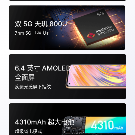
双 5G 天玑 800U
7nm 5G 「神 U」
6.4 英寸 AMOLED
全面屏
疾速光感屏下指纹
4310mAh 超大电池
超级省电模式