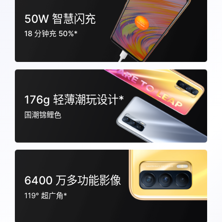
50W 智慧闪充
18 分钟充 50%*
176g 轻薄潮玩设计*
国潮锦鲤色
6400 万多功能影像
119° 超广角*