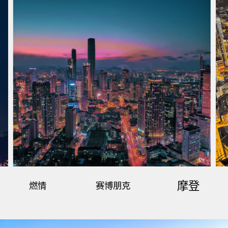
摩登
燃情
赛博朋克