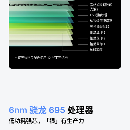
赛结旗纹理胶印
光油2
UV透镜纹理
纳米级镀膜增亮
荧光油墨丝印
阻燃丝印 3
阻燃丝印 2
阻燃丝印 1
丝印盖底
* 仅荧绿棋盘配色使用 12 层工艺结构
6nm 骁龙 695
处理器
低功耗强芯，「狠」有生产力