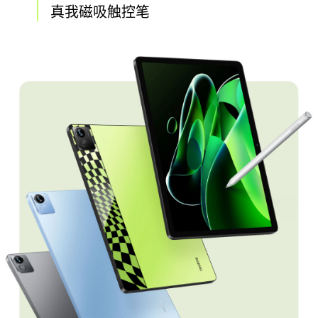
真我磁吸触控笔