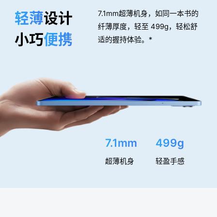
轻薄
设计
7.1mm超薄机身，如同一本书的
纤薄厚度，轻至 499g，轻松舒
小巧
便携
适的握持体验。*
7.1mm
499g
超薄机身
轻盈手感