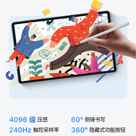
4096 级
60°
压感
侧锋书写
240Hz
360°
触控采样率
隐藏式功能按钮