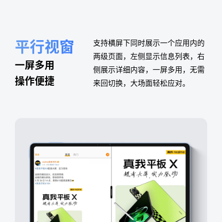
智能侧边栏
平行视窗
应用分屏
自由浮窗
智能侧边栏
平行视窗
侧边栏多任务模式，一眼看清工作
支持横屏下同时展示一个应用内的
双指下滑即可将两个应用分屏，一
四指捏合开启自由浮窗，支持全局
侧边栏多任务模式，一眼看清工作
支持横屏下同时展示一个应用内的
日程和待办事项，提升多任务处理
两级页面，左侧显示信息列表，
边学习办公，一边社交娱乐，多任
自由拖曳，实现至多三应用前台同
日程和待办事项，提升多任务处理
两级页面，左侧显示信息列表，
右
右
多任务
一屏多用
同时处理
随心拖曳
多任务
一屏多用
的效率。
侧展示详细内容，一屏多用，无需
务处理从未变得如此便捷高效。
开，做娱乐创作与办公处理的多面
的效率。
侧展示详细内容，一屏多用，无需
清晰可见
操作便捷
双管齐下
不设限
清晰可见
操作便捷
来回切换，大场面轻松应对。
手。
来回切换，大场面轻松应对。