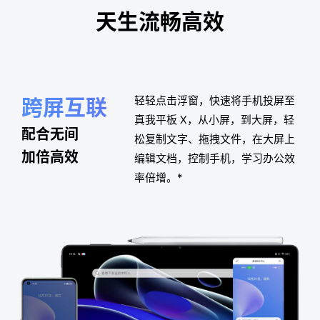
天生流畅高效
跨屏互联
轻轻点击浮窗，快速将手
机投屏至
真我平板 X，从
小屏，到大屏，轻
配合无间
松复制
文字、拖拽文件，在大屏
上
加倍高效
编辑文档，控制手机，
学习办公效
率倍增。*