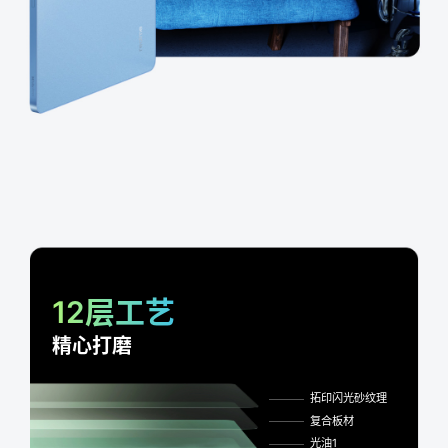
12层工艺
精心打磨
拓印闪光砂纹理
复合板材
光油1