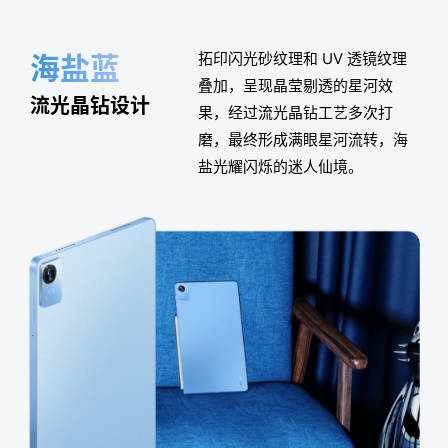
星辰灰
荧绿棋盘
海盐蓝
星辰灰
荧绿棋盘
拓印闪光砂纹理和 UV 透镜纹理
流动的棋盘格设计，大胆采用撞
拓印闪光砂纹理和 UV 透镜纹理
拓印闪光砂纹理和 UV 透镜纹理
流动的棋盘格设计，大胆采用撞
叠加，呈现晶莹剔透的星河效
色处理，荧绿碰撞暗夜黑，如同
叠加，呈现晶莹剔透的星河效
叠加，呈现晶莹剔透的星河效
色处理，荧绿碰撞暗夜黑，如同
流光晶钻设计
棋盘格潮流设计
流光晶钻设计
流光晶钻设计
棋盘格潮流设计
果，经过流光晶钻工艺多次打
荧绿超跑疾速飞驰在黑夜中，极
果，经过流光晶钻工艺多次打
果，经过流光晶钻工艺多次打
荧绿超跑疾速飞驰在黑夜中，极
磨，最终形成满眼星河流转，海
具速度感和冲击力，搭配透镜纹
磨，最终形成满眼星河流转，海
磨，最终形成满眼星河流转，海
具速度感和冲击力，搭配透镜纹
盐光耀闪烁的迷人仙境。
理，光影效果更显灵动。
盐光耀闪烁的迷人仙境。
盐光耀闪烁的迷人仙境。
理，光影效果更显灵动。