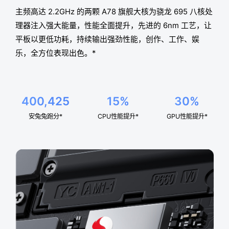
主频高达 2.2GHz 的两颗 A78 旗
舰大核为骁龙 695 八核处
理器注入
强大能量，性能全面提升，先进的
6nm 工艺，让
平板以更低功耗，持
续输出强劲性能，创作、工作、娱
乐，全方位表现出色。*
400,425
15%
30%
安兔兔跑分*
CPU性能提升*
GPU性能提升*