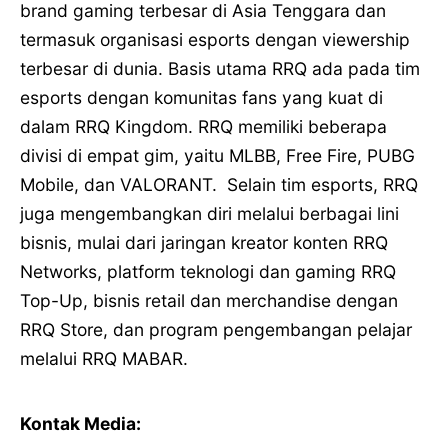
brand gaming terbesar di Asia Tenggara dan
termasuk organisasi esports dengan viewership
terbesar di dunia. Basis utama RRQ ada pada tim
esports dengan komunitas fans yang kuat di
dalam RRQ Kingdom. RRQ memiliki beberapa
divisi di empat gim, yaitu MLBB, Free Fire, PUBG
Mobile, dan VALORANT. Selain tim esports, RRQ
juga mengembangkan diri melalui berbagai lini
bisnis, mulai dari jaringan kreator konten RRQ
Networks, platform teknologi dan gaming RRQ
Top-Up, bisnis retail dan merchandise dengan
RRQ Store, dan program pengembangan pelajar
melalui RRQ MABAR.
Kontak Media: