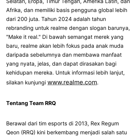
Selatan, Eropa, Timur Tengah, Amerika Latin, dan
Afrika, dan memiliki basis pengguna global lebih
dari 200 juta. Tahun 2024 adalah tahun
rebranding untuk realme dengan slogan barunya,
"Make it real." Di bawah semangat merek yang
baru, realme akan lebih fokus pada anak muda
daripada sebelumnya dan membawa manfaat
yang nyata, jelas, dan dapat dirasakan bagi
kehidupan mereka. Untuk informasi lebih lanjut,
www.realme.com
silakan kunjungi
.
Tentang Team RRQ
Berawal dari tim esports di 2013, Rex Regum
Qeon (RRQ) kini berkembang menjadi salah satu