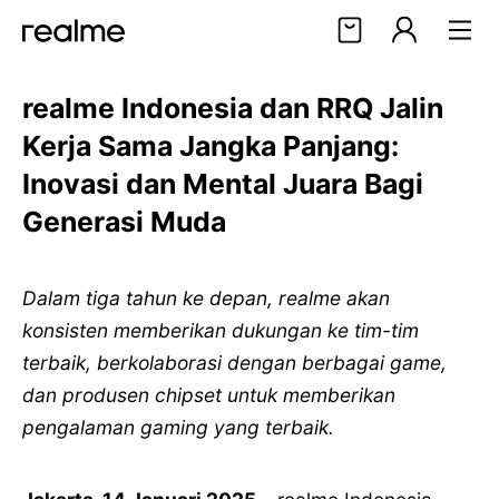
Halo, User
realme Indonesia dan RRQ Jalin
Masuk
Daftar
Kerja Sama Jangka Panjang:
Inovasi dan Mental Juara Bagi
Generasi Muda
Dalam tiga tahun ke depan, realme akan
konsisten memberikan dukungan ke tim-tim
terbaik, berkolaborasi dengan berbagai game,
dan produsen chipset untuk memberikan
pengalaman gaming yang terbaik
.