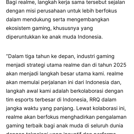
Bagi realme, langkah kerja sama tersebut sejalan
dengan misi perusahaan untuk lebih berfokus
dalam mendukung serta mengembangkan
ekosistem gaming, khususnya yang
diperuntukkan ke anak muda Indonesia.
“Dalam tiga tahun ke depan, industri gaming
menjadi strategi utama realme dan di tahun 2025
akan menjadi langkah besar utama kami. realme
akan memulai perjalanan ini dari Indonesia dan,
langkah awal kami adalah berkolaborasi dengan
tim esports terbesar di Indonesia, RRQ dalam
jangka waktu yang panjang. Lewat kolaborasi ini,
realme akan berfokus menghadirkan pengalaman
gaming terbaik bagi anak muda di seluruh dunia