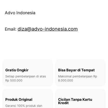
Advo Indonesia
diza@advo-indonesia.com
Email:
Gratis Ongkir
Bisa Bayar di Tempat
Setiap pembelanjaan di atas
Maksimal pembelanjaan Rp
Rp 500.000
8.000.000
Produk Original
Cicilan Tanpa Kartu
Kredit
Garansi 100% produk dan