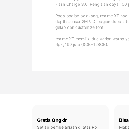
Flash Charge 3.0. Pengisian daya 100
Pada bagian belakang, realme XT had
realme 16 Pro+ 5G
NEW!
depth-sensor 2MP. Di bagian depan, t
gelap dan customize font.
realme
realme XT memiliki dua varian warna y
Rp4,499 juta (8GB+128GB).
Gratis Ongkir
Bisa
Setiap pembelanjaan di atas Rp
Maks