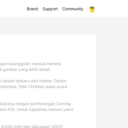
Brand
Support
Community
Halo, User
eries
Masuk
Daftar
engan keunggulan resolusi kamera
 gambar yang lebih detail.
desain terbaru dari realme. Desain
e TechLife
lme C100x
realme Buds T200
realme C100i
NEW!
NEW!
ndonesia, Felix Christian pada acara
ds
C85 5G
15T 5G
lme GT 7T
realme Note 60
realme P3 5G
realme C85
realme 15 Pro 5G
NEW!
Game of Thrones Limited
idukung dengan perlindungan Corning
Edition
reno 616. Untuk kapasitas memori yakni
n daya 4.000 mAh dan dukungan VOOC