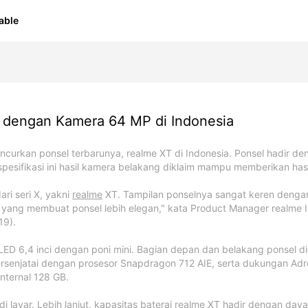
able
eries
Number Series
Smart Watch
P Series
C Series
Note S
 dengan Kamera 64 MP di Indonesia
ncurkan ponsel terbarunya, realme XT di Indonesia. Ponsel hadir d
sifikasi ini hasil kamera belakang diklaim mampu memberikan hasil
ari seri X, yakni
realme
XT. Tampilan ponselnya sangat keren dengan 
me Buds Clip
alme P4 Lite
realme Buds Air8
realme C100
realm
rea
NEW!
NEW!
NEW!
NEW!
a yang membuat ponsel lebih elegan," kata Product Manager realme I
Bu
19).
me GT 7 Dream
me 16 Pro 5G
alme C100x
realme Note 70
realme Watch 5
realme P4 Lite
realme 16 5G
realme C100i
realme GT 7
realme Watch S2
realme Note 60x
realme P3 Lite
realme 
realme 
rea
NEW!
NEW!
NEW!
NEW!
NEW!
NEW!
ition
 6,4 inci dengan poni mini. Bagian depan dan belakang ponsel d
persenjatai dengan prosesor Snapdragon 712 AIE, serta dukungan Ad
ternal 128 GB.
Compare
rint di layar. Lebih lanjut, kapasitas baterai realme XT hadir denga