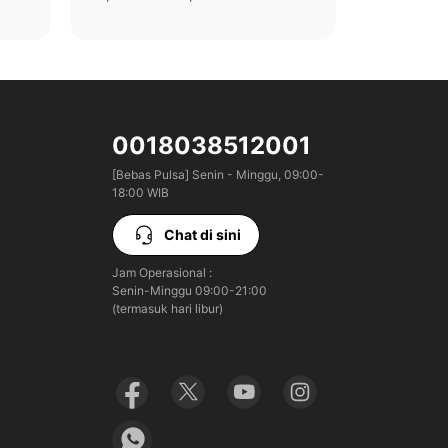
0018038512001
[Bebas Pulsa] Senin - Minggu, 09:00-
18:00 WIB
Chat di sini
Jam Operasional :

Senin-Minggu 09:00-21:00

(termasuk hari libur)