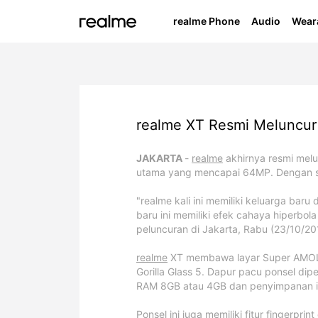
realme Phone
Audio
Wear
GT S
realme XT Resmi Meluncur
JAKARTA
-
realme
akhirnya resmi melu
utama yang mencapai 64MP. Dengan spe
"realme kali ini memiliki keluarga baru d
realme Buds T500
realme P4x
real
re
NEW!
NEW!
NEW!
NEW!
baru ini memiliki efek cahaya hiperbol
Pro
peluncuran di Jakarta, Rabu (23/10/20
realme 16 Pro+ 5G
realme C100
realme Note 80
realme P4x
real
real
re
NEW!
NEW!
NEW!
NEW!
NEW!
NEW!
NEW!
Ed
realme
XT membawa layar Super AMOLED
Gorilla Glass 5. Dapur pacu ponsel di
RAM 8GB atau 4GB dan penyimpanan in
Ponsel ini juga memiliki fitur fingerp