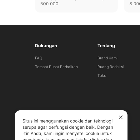
500.000
8.00
Dukungan
Tentang
FAQ
Brand Kami
Tempat Pusat Perbaikan
Ruang Redaksi
Toko
Situs ini menggunakan cookie dan teknologi
serupa agar berfungsi dengan baik. Dengan
izin Anda, kami ingin menyetel cookie untuk
membantu kami menganalisis lalu lintas dan