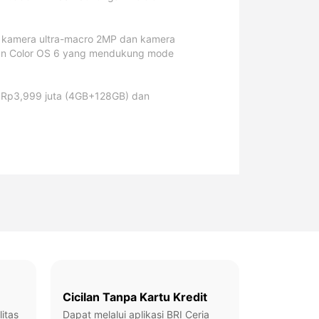
, kamera ultra-macro 2MP dan kamera
realme Buds T500
NEW!
ngan Color OS 6 yang mendukung mode
Pro
 C75x
ga Rp3,999 juta (4GB+128GB) dan
Cicilan Tanpa Kartu Kredit
itas
Dapat melalui aplikasi BRI Ceria