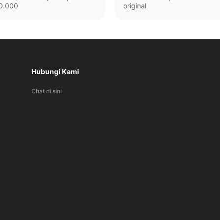
0.000
original
Hubungi Kami
Chat di sini