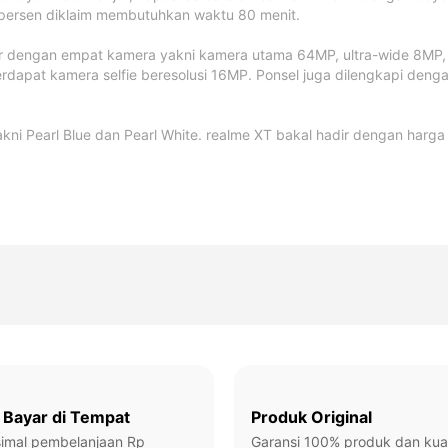
 persen diklaim membutuhkan waktu 80 menit.
ir dengan empat kamera yakni kamera utama 64MP, ultra-wide 8MP
realme 16 Pro 5G
realme 16 5G
NEW!
NEW!
erdapat kamera selfie beresolusi 16MP. Ponsel juga dilengkapi de
realme Buds Air7
realme Buds Air7
NEW!
 C85 Pro
realme C71
realme
Pro
realme 15 Pro 5G
realme 15 5G
akni Pearl Blue dan Pearl White. realme XT bakal hadir dengan har
 Bayar di Tempat
Produk Original
imal pembelanjaan Rp
Garansi 100% produk dan kual