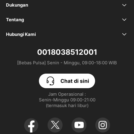
Dukungan
FAQ
Tentang
Brand Kami
Tempat Pusat Perbaikan
Hubungi Kami
Chat di sini
Ruang Redaksi
0018038512001
[Bebas Pulsa] Senin - Minggu, 09:00-18:00 WIB
Toko
Chat di sini
Jam Operasional :

Senin-Minggu 09:00-21:00

(termasuk hari libur)