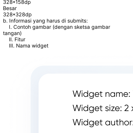
328*158dp
Besar
328*328dp
b. Informasi yang harus di submits:
Ⅰ. Contoh gambar (dengan sketsa gambar
tangan)
Ⅱ. Fitur
Ⅲ. Nama widget