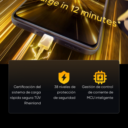
Certificación del
38 niveles de
Gestión de control
sistema de
carga
protección
de
corriente de
rápida segura TÜV
de seguridad
MCU inteligente
Rheinland