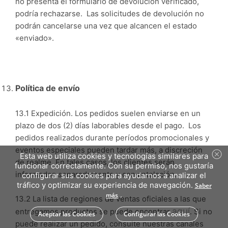
no presenta el formulario de devolución verificado,
podría rechazarse. Las solicitudes de devolución no
podrán cancelarse una vez que alcancen el estado
«enviado».
Pol
ítica de envío
13.1 Expedición. Los pedidos suelen enviarse en un
plazo de dos (2) días laborables desde el pago. Los
pedidos realizados durante períodos promocionales y
eventos especiales pueden tardar más, a discreción
Esta web utiliza cookies y tecnologías similares para
de realme. En tales casos, los clientes serán
funcionar correctamente. Con su permiso, nos gustaría
informados separadamente y con antelación.
configurar sus cookies para ayudarnos a analizar el
tráfico y optimizar su experiencia de navegación.
Saber
.
más
13.2 La lista de regiones de ventas oficiales a las que
aquí
entregamos productos se puede encontrar
. Si no
Aceptar las Cookies
Configurar las Cookies
puede realizar un pedido, consulte nuestras canales