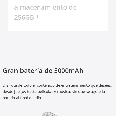
almacenamiento de 
256GB.¹
realme C67 incluye hasta 256GB de ROM, lo que 
ofrece un nivel total de tranquilidad. Guarda 
todas tus fotos, vídeos y juegos, mientras todo 
sigue funcionando sin problemas en segundo 
plano en todo momento.
Carga SUPERVOOC de 33W³
Gran batería de 5000mAh
La carga rápida de 33W más rápida del segmento, con 
Disfruta de todo el contenido de entretenimiento que desees, 
tecnología de carga SUPERVOOC avanzada.
desde juegos hasta películas y música, sin que se agote la 
batería al final del día.