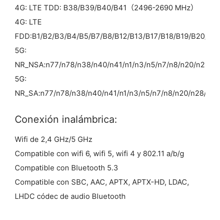
4G: LTE TDD: B38/B39/B40/B41（2496-2690 MHz）
4G: LTE
FDD:B1/B2/B3/B4/B5/B7/B8/B12/B13/B17/B18/B19/B20/B2
5G:
NR_NSA:n77/n78/n38/n40/n41/n1/n3/n5/n7/n8/n20/n28/n
5G:
NR_SA:n77/n78/n38/n40/n41/n1/n3/n5/n7/n8/n20/n28/n66
Conexión inalámbrica:
Wifi de 2,4 GHz/5 GHz
Compatible con wifi 6, wifi 5, wifi 4 y 802.11 a/b/g
Compatible con Bluetooth 5.3
Compatible con SBC, AAC, APTX, APTX-HD, LDAC,
LHDC códec de audio Bluetooth