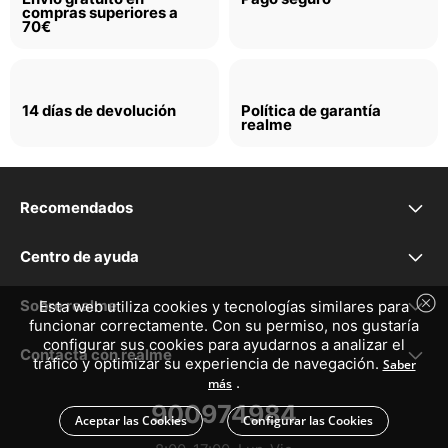
compras superiores a
70€
14 días de devolución
Política de garantía
realme
Recomendados
realme P4 Lite
Centro de ayuda
Preguntas frecuentes
realme P4x
Sobre realme
Esta web utiliza cookies y tecnologías similares para
funcionar correctamente. Con su permiso, nos gustaría
configurar sus cookies para ayudarnos a analizar el
Nuestra marca
Declaración de la EU
realme 16 5G
Contacta con realme
tráfico y optimizar su experiencia de navegación.
Saber
.
más
service.es@realme.com
Comunidad
GUÍA DE USUARIO
realme 16 Pro+ 5G
900974984
Aceptar las Cookies
Configurar las Cookies