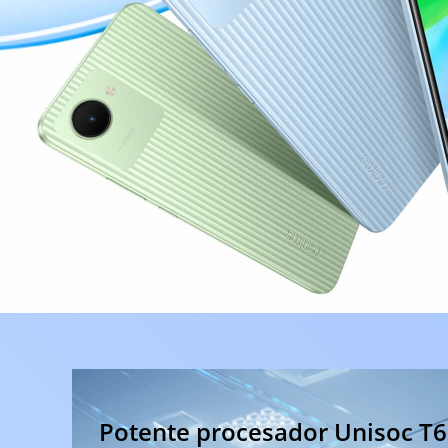
realme Buds T110
Potente procesador Unisoc T