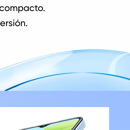
 compacto.
ersión.
realme Buds Air 5 Pro