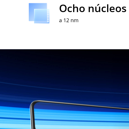
Ocho núcleos
a 12 nm