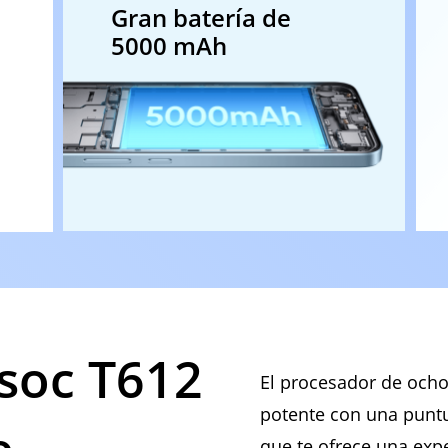
Gran batería de
5000 mAh
soc T612
El procesador de ocho
potente con una puntu
que te ofrece una expe