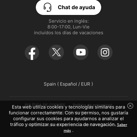
realme GT 8 Pro
Chat de ayuda
realme P3 Lite
Servicio en inglés:

8:00-17:00, Lun-Vie

realme Note 70T
incluídos los días de vacaciones
Spain ( Español / EUR )
POLÍTICA DE COOKIES
Política de privacidad
Esta web utiliza cookies y tecnologías similares para
Contrato del usuario
funcionar correctamente. Con su permiso, nos gustaría
configurar sus cookies para ayudarnos a analizar el
tráfico y optimizar su experiencia de navegación.
Saber
© 2019-2026 realme.Todos los derechos reservados.
.
más