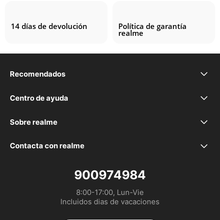
14 días de devolución
Política de garantía
realme
Recomendados
realme P4 Lite
Centro de ayuda
Preguntas frecuentes
realme P4x
Sobre realme
Nuestra marca
Declaración de la EU
realme 16 5G
Contacta con realme
service.es@realme.com
Comunidad
GUÍA DE USUARIO
realme 16 Pro+ 5G
900974984
8:00-17:00, Lun-Vie

Política de garantía realme
Configurar las Cookies
realme 16 Pro 5G
Incluidos dias de vacaciones
UI 7.0
EU Digital Services Act