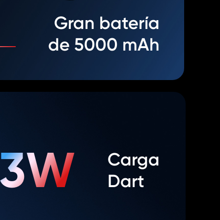
Gran batería
de 5000 mAh
33W
Carga
Dart