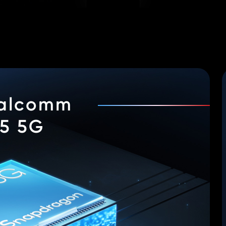
ualcomm
5 5G