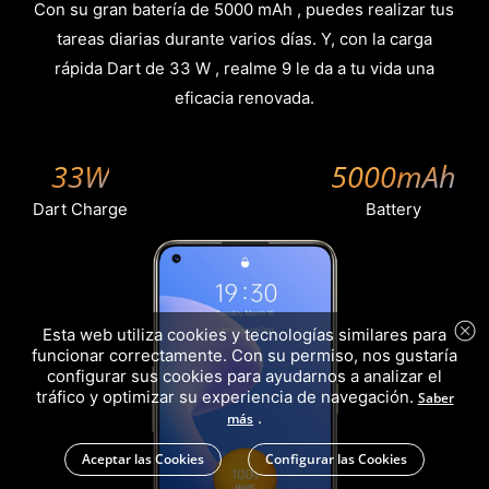
Con su gran batería de 5000 mAh , puedes realizar tus
tareas diarias durante varios días. Y, con la carga
rápida Dart de 33 W , realme 9 le da a tu vida una
eficacia renovada.
33W
5000mAh
Dart Charge
Battery
Esta web utiliza cookies y tecnologías similares para
funcionar correctamente. Con su permiso, nos gustaría
configurar sus cookies para ayudarnos a analizar el
tráfico y optimizar su experiencia de navegación.
Saber
.
más
Aceptar las Cookies
Configurar las Cookies