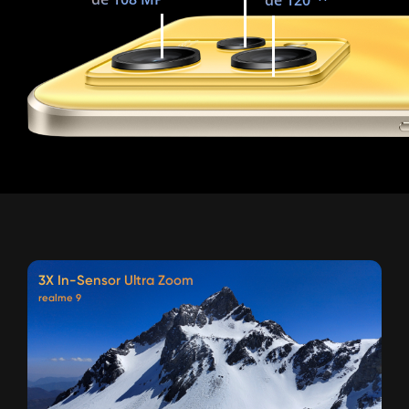
de 120°¹¹