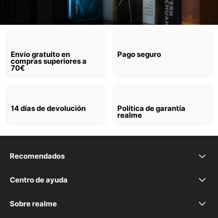
Envío gratuito en
Pago seguro
compras superiores a
70€
14 días de devolución
Política de garantía
realme
Recomendados
realme P4 Lite
Centro de ayuda
Preguntas frecuentes
realme P4x
Sobre realme