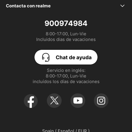
Nuestra marca
Declaración de la EU
realme 16 5G
Contacta con realme
service.es@realme.com
Comunidad
GUÍA DE USUARIO
realme 16 Pro+ 5G
900974984
8:00-17:00, Lun-Vie

Política de garantía realme
Configurar las Cookies
realme 16 Pro 5G
Incluidos dias de vacaciones
UI 7.0
EU Digital Services Act
realme GT 8 Pro
Chat de ayuda
realme P3 Lite
Servicio en inglés:

8:00-17:00, Lun-Vie

realme Note 70T
incluídos los días de vacaciones
Spain ( Español / EUR )