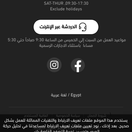
مراكز الصيانة
realme 15T
Exclude holidays
realme Note 70
الدردشة عبر الإنترنت
realme 15 Pro 5G
مواعيد العمل من السبت إلي الخميس من الساعة 9:30 صباحاً حتي 5:30 
مساءا  باستثناء الاجازات الرسمية
realme 15 5G
realme C71
Egypt / لغة عربية
\
شروط الضمان
سياسة الخصوصية
اتفاقیة المستخدم
يستخدم هذا الموقع ملفات تعريف الارتباط والتقنيات المماثلة للعمل بشكل
صحيح. بعد إذنك ، نود تعيين ملفات تعريف الارتباط لمساعدتنا في تحليل حركة
© 2019-2026 realme. جميع الحقوق محفوظة.
المرور وتحسين تجربة التصفح الخاصة بك.