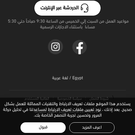
الدردشة عبر الإنترنت
realme 15 Pro 5G
مواعيد العمل من السبت إلي الخميس من الساعة 9:30 صباحاً حتي 5:30 
مساءا  باستثناء الاجازات الرسمية
realme 15 5G
realme C71
Egypt / لغة عربية
\
شروط الضمان
سياسة الخصوصية
اتفاقیة المستخدم
يستخدم هذا الموقع ملفات تعريف الارتباط والتقنيات المماثلة للعمل بشكل
صحيح. بعد إذنك ، نود تعيين ملفات تعريف الارتباط لمساعدتنا في تحليل حركة
© 2019-2026 realme. جميع الحقوق محفوظة.
المرور وتحسين تجربة التصفح الخاصة بك.
قبول
اعرف المزيد