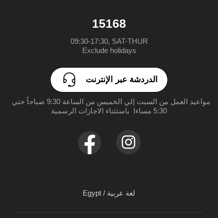
الدردشة عبر الإنترنت
الأخبار
دليل المستخدم
realme C85 Pro
15168
مراكز الصيانة
realme 15T
09:30-17:30, SAT-THUR

Exclude holidays
realme Note 70
الدردشة عبر الإنترنت
realme 15 Pro 5G
مواعيد العمل من السبت إلي الخميس من الساعة 9:30 صباحاً حتي 
realme 15 5G
5:30 مساءا  باستثناء الاجازات الرسمية
realme C71
Egypt / لغة عربية