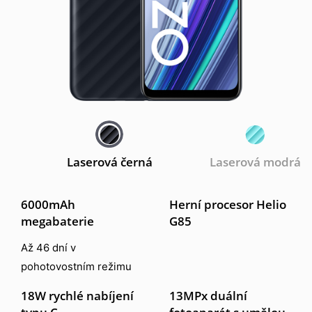
Laserová černá
Laserová modrá
6000mAh
Herní procesor Helio
megabaterie
G85
Až 46 dní v
pohotovostním režimu
18W rychlé nabíjení
13MPx duální
typu C
fotoaparát s umělou