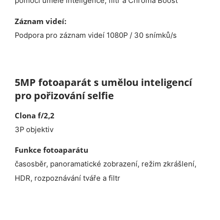
pomocí umělé inteligence, filtr a Chroma Boost
Záznam videí:
Podpora pro záznam videí 1080P / 30 snímků/s
5MP fotoaparát s umělou inteligencí
pro pořizování selfie
Clona f/2,2
3P objektiv
Funkce fotoaparátu
časosběr, panoramatické zobrazení, režim zkrášlení,
HDR, rozpoznávání tváře a filtr