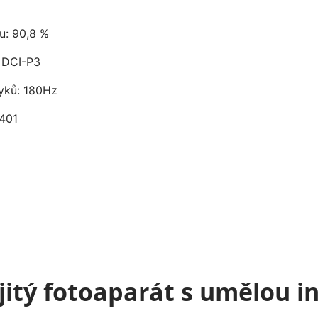
u: 90,8 %
 DCI-P3
yků: 180Hz
 401
itý fotoaparát s umělou in