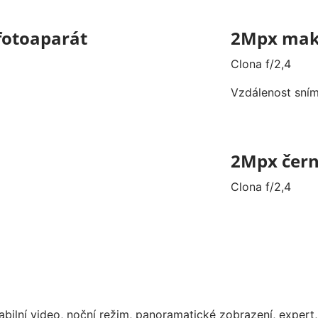
fotoaparát
2Mpx makr
Clona f/2,4
Vzdálenost sní
2Mpx čern
Clona f/2,4
bilní video, noční režim, panoramatické zobrazení, expert,