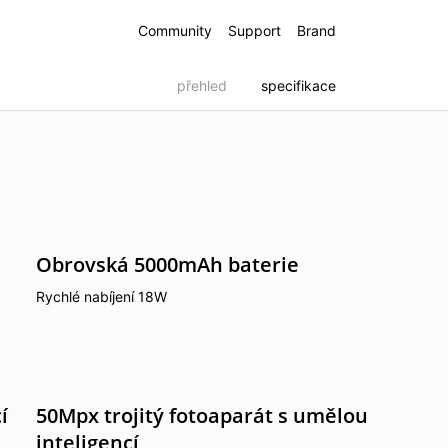
Community
Support
Brand
přehled
specifikace
e
Obrovská 5000mAh baterie
Rychlé nabíjení 18W
Note 50
 GT 6
í
50Mpx trojitý fotoaparát s umělou
inteligencí