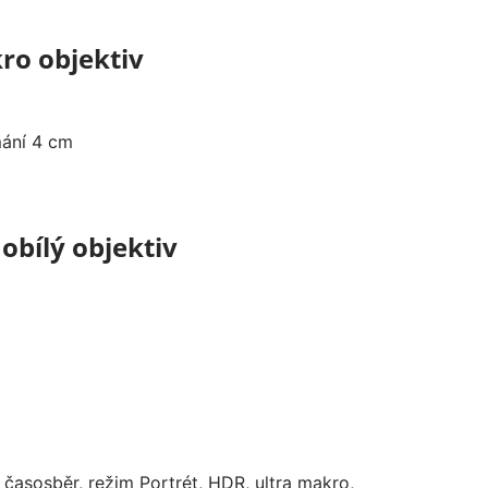
o objektiv
mání 4 cm
obílý objektiv
 časosběr, režim Portrét, HDR, ultra makro,