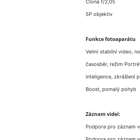
Clona f/2,05
5P objektiv
Funkce fotoaparátu
Velmi stabilní video, 
časosběr, režim Portr
inteligence, zkrášlení 
Boost, pomalý pohyb
Záznam videí:
Podpora pro záznam vi
Podpora pro záznam vi