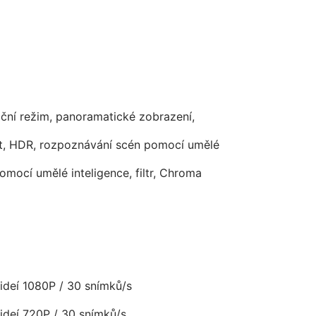
noční režim, panoramatické zobrazení,
ét, HDR, rozpoznávání scén pomocí umělé
pomocí umělé inteligence, filtr, Chroma
deí 1080P / 30 snímků/s
deí 720P / 30 snímků/s