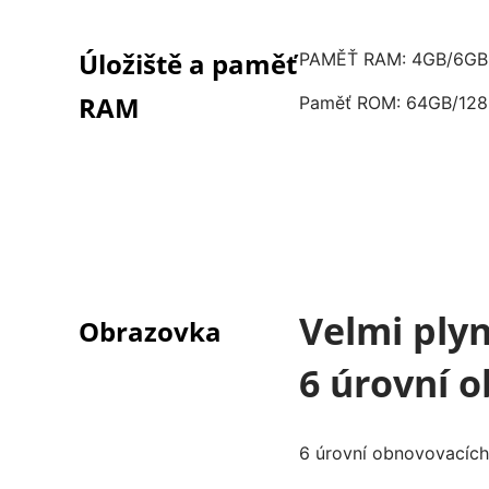
Úložiště a paměť
PAMĚŤ RAM: 4GB/6GB
RAM
Paměť ROM: 64GB/128
Velmi plyn
Obrazovka
6 úrovní 
6 úrovní obnovovacích