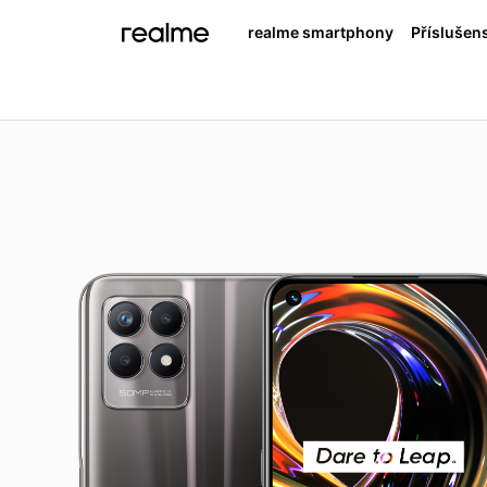
realme smartphony
Příslušens
real
rea
NEW