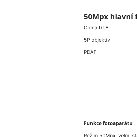
50Mpx hlavní 
Clona f/1,8
5P objektiv
PDAF
Funkce fotoaparátu
Režim 50Mpx, velmi sta