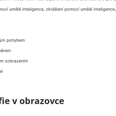
cí umělé inteligence, zkrášlení pomocí umělé inteligence,
lým pohybem
sběrem
ím zobrazením
eí
fie v obrazovce