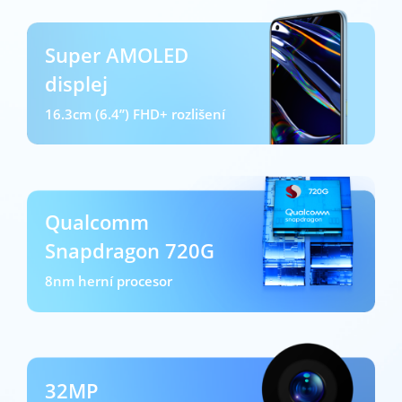
Super AMOLED
displej
16.3cm (6.4”) FHD+ rozlišení
Qualcomm
Snapdragon 720G
8nm herní procesor
32MP