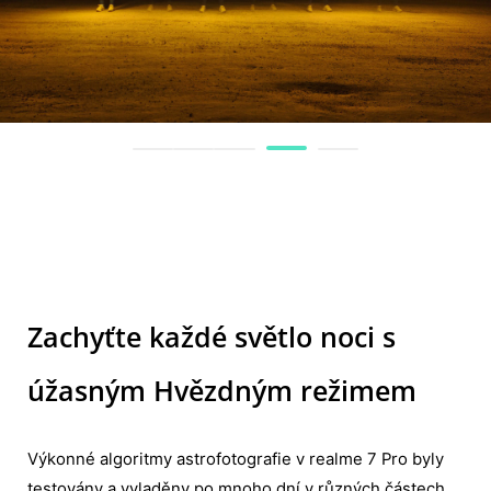
Zachyťte každé světlo noci s úžas
Zachyťte každé světlo noci s
úžasným Hvězdným režimem
Výkonné algoritmy astrofotografie v realme 7 Pro byly
testovány a vyladěny po mnoho dní v různých částech