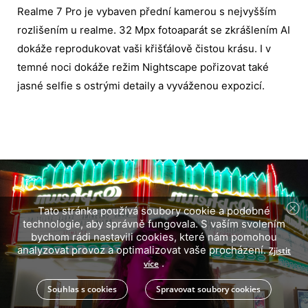
Realme 7 Pro je vybaven přední kamerou s nejvyšším
rozlišením u realme. 32 Mpx fotoaparát se zkrášlením AI
dokáže reprodukovat vaši křišťálově čistou krásu. I v
temné noci dokáže režim Nightscape pořizovat také
jasné selfie s ostrými detaily a vyváženou expozicí.
Tato stránka používá soubory cookie a podobné
technologie, aby správně fungovala. S vaším svolením
bychom rádi nastavili cookies, které nám pomohou
analyzovat provoz a optimalizovat vaše procházení.
Zjistit
.
více
Souhlas s cookies
Spravovat soubory cookies