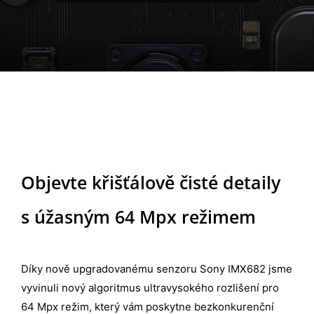
Objevte křišťálově čisté detaily
s úžasným 64 Mpx režimem
Díky nově upgradovanému senzoru Sony IMX682 jsme
vyvinuli nový algoritmus ultravysokého rozlišení pro
64 Mpx režim, který vám poskytne bezkonkurenční