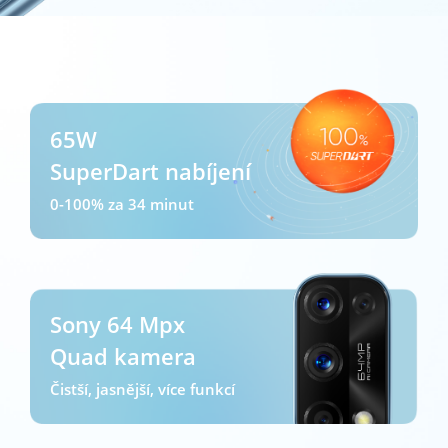
points
65W
SuperDart nabíjení
0-100% za 34 minut
Sony 64 Mpx
Quad kamera
Čistší, jasnější, více funkcí