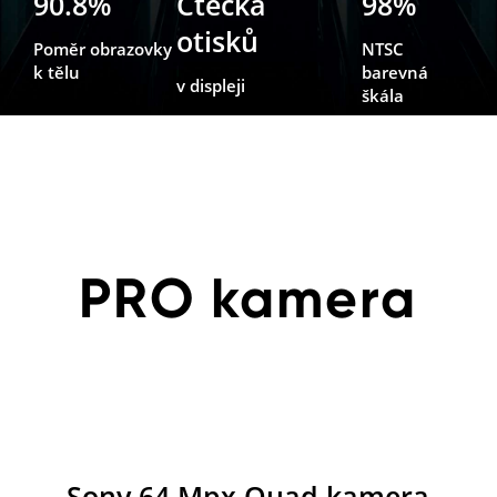
90.8%
Čtečka
98%
otisků
Poměr obrazovky
NTSC
k tělu
barevná
v displeji
škála
PRO kamera
Sony 64 Mpx Quad kamera