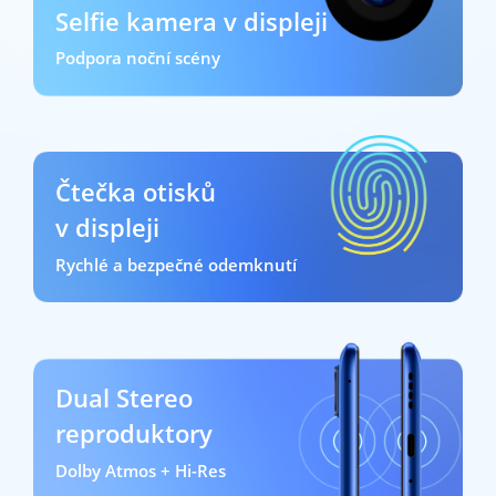
Selfie kamera v displeji
Podpora noční scény
Čtečka otisků
v displeji
Rychlé a bezpečné odemknutí
Dual Stereo
reproduktory
Dolby Atmos + Hi-Res