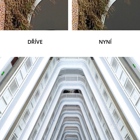
DŘÍVE
NYNÍ