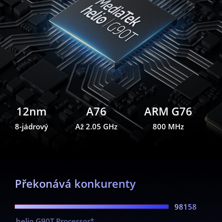
12nm
A76
ARM G76
8-jádrový
Až 2.05 GHz
800 MHz
Překonává konkurenty
98158
helio G90T Processor*