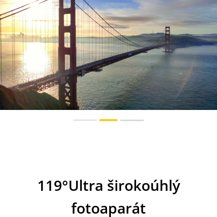
119°Ultra širokoúhlý
fotoaparát