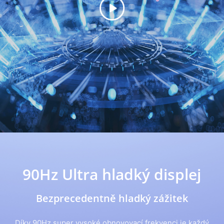
90Hz Ultra hladký displej
Bezprecedentně
hladký zážitek
Díky 90Hz super vysoké obnovovací frekvenci je každý