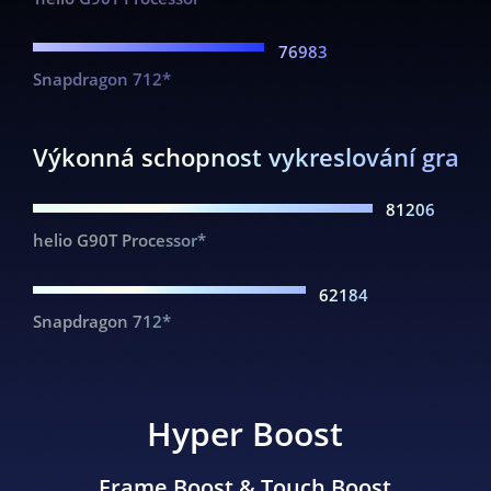
76983
Snapdragon 712*
Výkonná schopnost vykreslování grafik
81206
helio G90T Processor*
62184
Snapdragon 712*
Hyper Boost
Frame Boost & Touch Boost