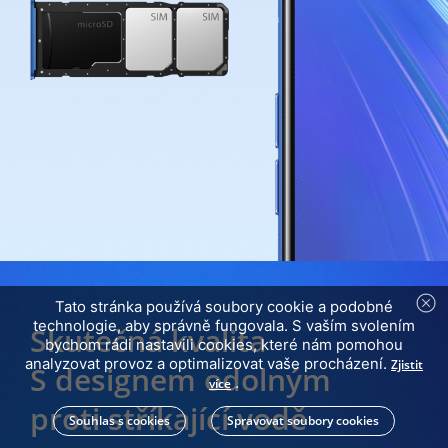
Tato stránka používá soubory cookie a podobné
technologie, aby správně fungovala. S vaším svolením
Skutečná kvalita
bychom rádi nastavili cookies, které nám pomohou
analyzovat provoz a optimalizovat vaše procházení.
Zjistit
S designem odolným
.
více
proti stříkající vodě
Souhlas s cookies
Spravovat soubory cookies