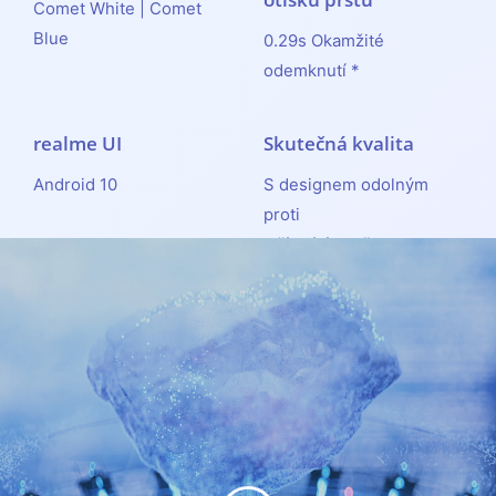
Comet White | Comet
Blue
0.29s Okamžité
odemknutí *
realme UI
Skutečná kvalita
Android 10
S designem odolným
proti
stříkající vodě