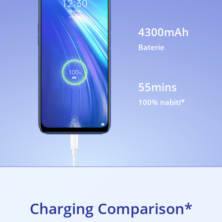
4300mAh
Baterie
55mins
100% nabití*
Charging Comparison*