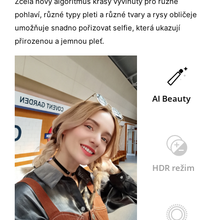
Zcela nový algoritmus krásy vyvinutý pro různé
pohlaví, různé typy pleti a různé tvary a rysy obličeje
umožňuje snadno pořizovat selfie, která ukazují
přirozenou a jemnou pleť.
AI Beauty
HDR režim