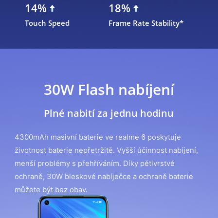
14%
18%
Touch Speed
Frame Rate Stability*
30W Flash nabíjení
Plné nabití za jednu hodinu
4300mAh masivní baterie ve realme 6 poskytuje
životnost baterie nepřetržitě. Vyšší účinnost nabíjení,
menší problémy s přehříváním. Díky pětivrstvé
ochraně, 30W bleskové nabíječce a ochraně baterie
můžete být bez obav.