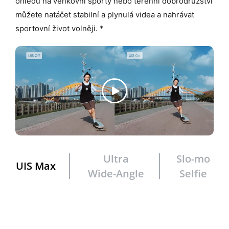
ohledu na venkovní sporty nebo terénní dobrodružství
můžete natáčet stabilní a plynulá videa a nahrávat
sportovní život volněji. *
Ultra
Slo-mo
UIS Max
Wide-Angle
Selfie