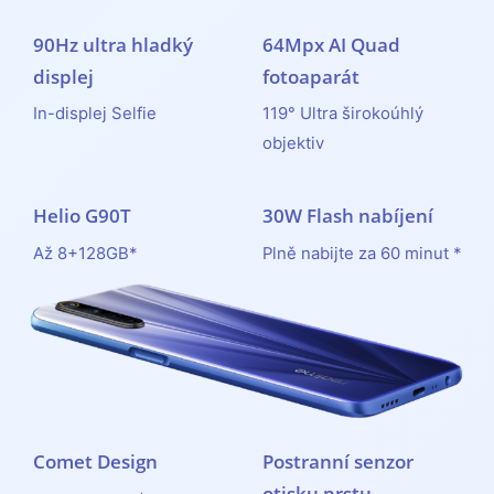
90Hz ultra hladký
64Mpx AI Quad
displej
fotoaparát
In-displej Selfie
119° Ultra širokoúhlý
objektiv
Helio G90T
30W Flash nabíjení
Až 8+128GB*
Plně nabijte za 60 minut *
Comet Design
Postranní senzor
otisku prstu