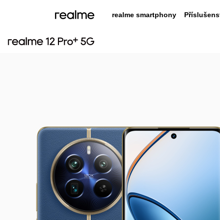
realme smartphony
Příslušens
real
rea
NEW