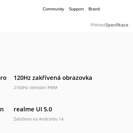
Community
Support
Brand
Přehled
Specifikace
e
ro 
120Hz zakřivená obrazovka
2160Hz stmívání PWM
Note 50
 GT 6
n 
realme UI 5.0
Založeno na Androidu 14