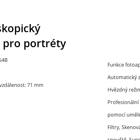
kopický 
 pro portréty
64B
Funkce fotoap
Automatický z
 vzdálenost: 71 mm
Hvězdný režim
Profesionální
pomocí umělé 
Filtry, Skenov
spouště, Supe