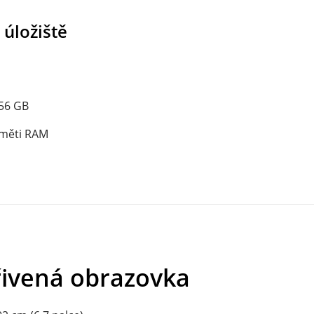
 úložiště
56 GB
aměti RAM
řivená obrazovka