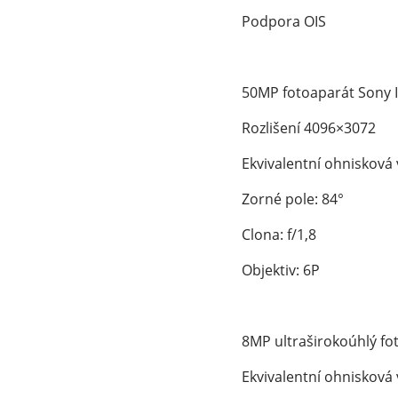
Podpora OIS
50MP fotoaparát Sony I
Rozlišení 4096×3072
Ekvivalentní ohnisková
Zorné pole: 84°
Clona: f/1,8
Objektiv: 6P
8MP ultraširokoúhlý fo
Ekvivalentní ohnisková