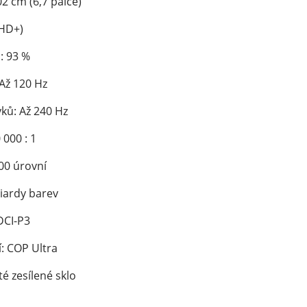
02 cm (6,7 palce)
FHD+)
: 93 %
Až 120 Hz
ků: Až 240 Hz
000 : 1
00 úrovní
liardy barev
DCI-P3
: COP Ultra
é zesílené sklo