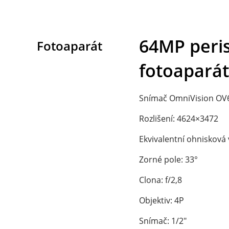
64MP peris
Fotoaparát
fotoaparát
Snímač OmniVision OV
Rozlišení: 4624×3472
Ekvivalentní ohnisková
Zorné pole: 33°
Clona: f/2,8
Objektiv: 4P
Snímač: 1/2"