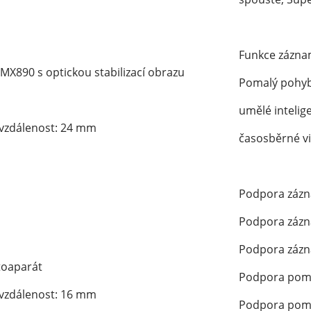
Funkce záznam
MX890 s optickou stabilizací obrazu
Pomalý pohyb,
umělé intelige
 vzdálenost: 24 mm
časosběrné v
Podpora zázna
Podpora zázna
Podpora zázna
toaparát
Podpora poma
 vzdálenost: 16 mm
Podpora poma