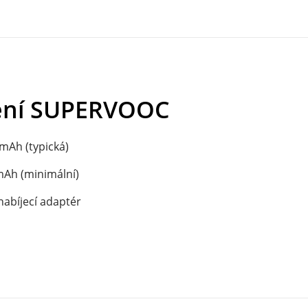
ení SUPERVOOC
mAh (typická)
mAh (minimální)
nabíjecí adaptér