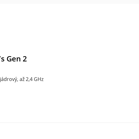
s Gen 2
ádrový, až 2,4 GHz