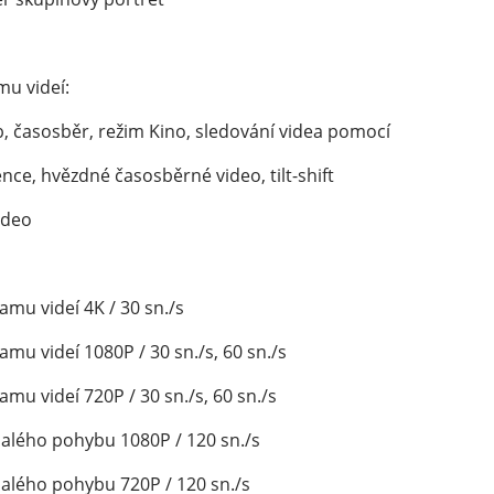
u videí:
 časosběr, režim Kino, sledování videa pomocí 
nce, hvězdné časosběrné video, tilt-shift 
ideo
mu videí 4K / 30 sn./s
mu videí 1080P / 30 sn./s, 60 sn./s
mu videí 720P / 30 sn./s, 60 sn./s
lého pohybu 1080P / 120 sn./s
lého pohybu 720P / 120 sn./s