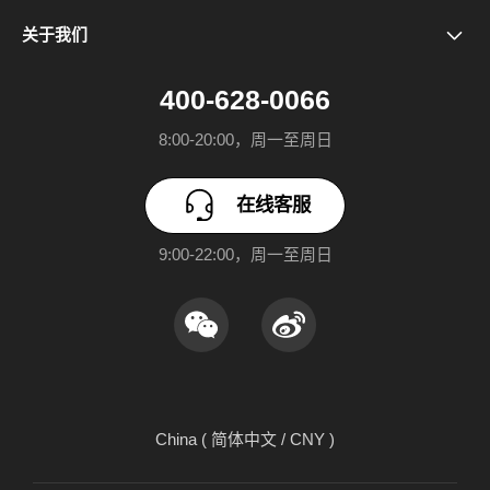
售后政策
真我GT8 Pro
关于我们
关于realme
预装应用公示
真我GT7 Pro
400-628-0066
realme UI 7.0
保障服务协议
真我GT8
8:00-20:00，周一至周日
realme社区
软件升级
真我Neo7 Turbo
在线客服
加入我们
进网许可证标志呈现
真我GT7
9:00-22:00，周一至周日
安全隐私
电器电子产品中有害物质含有信息表
真我15 Pro
廉洁反腐
真我15T
可持续发展报告
China ( 简体中文 / CNY )
欢太