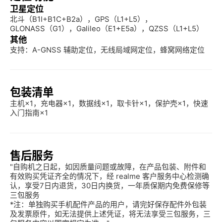
卫星定位
北斗（B1I+B1C+B2a），GPS（L1+L5），
GLONASS（G1），Galileo（E1+E5a），QZSS（L1+L5）
其他
支持：A-GNSS 辅助定位，无线局域网定位，蜂窝网络定位
包装清单
主机×1，充电器×1，数据线×1，取卡针×1，保护壳×1，快速
入门指南×1
售后服务
"自购机之日起，如因质量问题或故障，在产品包装、附件和
有效购买凭证齐全的情况下，经 realme 客户服务中心检测确
认，享受7日内退货，30日内换货，一年质保期内免费保修等
三包服务

*注：单独购买手机配件产品的用户，请完好保存配件外包装
及发票原件，如无法提供上述凭证，将无法享受三包服务，三