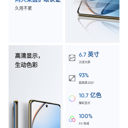
久用不累
6.7 英寸
高清显示，
沉浸大屏
生动色彩
93%
超高屏占比³
10.7 亿色
臻彩显示
100%
P3 色域