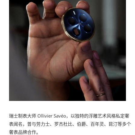
瑞士制表大师 Ollivier Savéo，以独特的浮雕艺术风格私定奢
表闻名，曾与劳力士、罗杰杜比、伯爵、百年灵、昆汀等多个
奢表品牌合作。