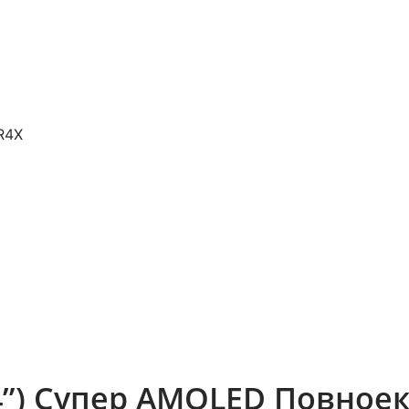
R4X
.4”) Супер AMOLED Повное