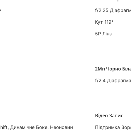
у
f/2.25 Діафраг
Кут 119°
5P Лінз
2Мп Чорно Біл
f/2.4 Діафрагм
Відео Запис
shift, Динамічне Боке, Неоновий
Підтримка Зоря