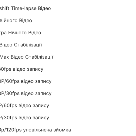
shift Time-lapse Відео
війного Відео
ра Нічного Відео
ідео Стабілізації
Max Відео Стабілізації
0fps відео запису
P/60fps відео запису
P/30fps відео запису
/60fps відео запису
/30fps відео запису
p/120fps уповільнена зйомка