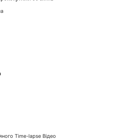
ма
а
а
ного Time-lapse Відео