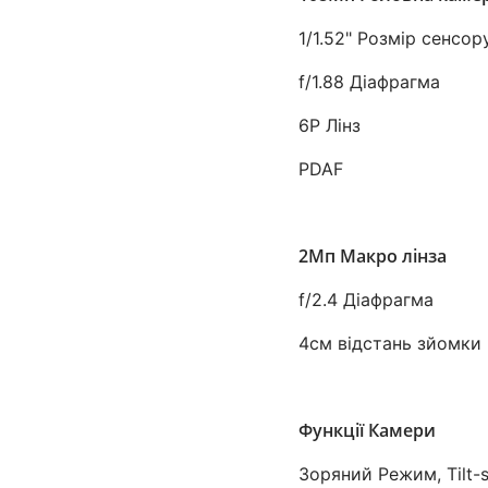
1/1.52" Розмір сенсор
f/1.88 Діафрагма
6P Лінз
PDAF
2Мп Макро лінза
f/2.4 Діафрагма
4см відстань зйомки
Функції Камери
Зоряний Режим, Tilt-