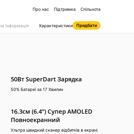
Про нас
Підтримка
Спільнота
Придбати
на Інформація
Характеристики
и
ies
50Вт SuperDart Зарядка
50% Батареї за 17 Хвилин
 Air 2 Neo
tch S Pro
 15 5G
e Pad
e C71
realme Note 60
realme Buds Air Pro
realme C75
16.3см (6.4”) Супер AMOLED
Повноекранний
Ультра швидкий сканер відбитків в екрані