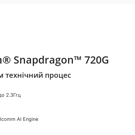
® Snapdragon™ 720G
нм технічний процес
до 2.3Ггц
alcomm AI Engine