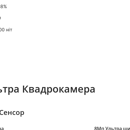
.8%
9
00 ніт
ьтра Квадрокамера
Сенсор
ра
8Мп Ультра ши