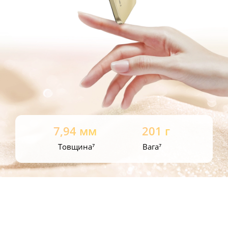
7,94 мм
201 г
Товщина⁷
Вага⁷