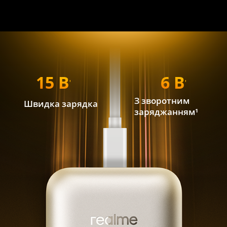
15 Вт
6 Вт
З зворотним 
Швидка зарядка
заряджанням¹