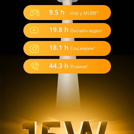
9.5 h
ігор у MLBB¹¹
19.8 h
Онлайн-відео¹
18.1 h
Соц.мереж¹
44.3 h
Розмов¹