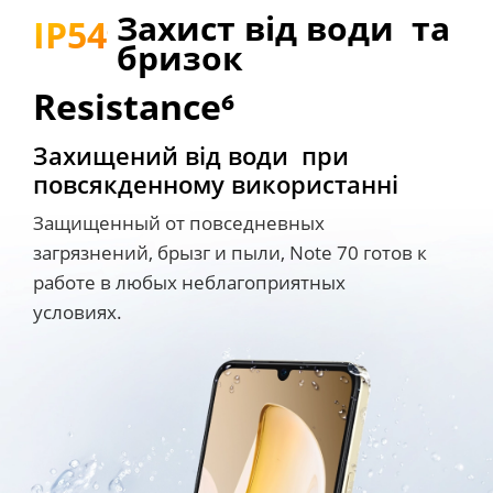
Захист від води  та 
IP54⁶
бризок
Resistance⁶
Захищений від води  при 

повсякденному використанні
Защищенный от повседневных 
загрязнений, брызг и пыли, Note 70 готов к 
работе в любых неблагоприятных 
условиях.