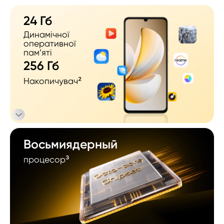
24 Гб
Динамічної  

оперативної 
пам’яті
256 Гб
Накопичувач²
Восьмиядерный
процесор³