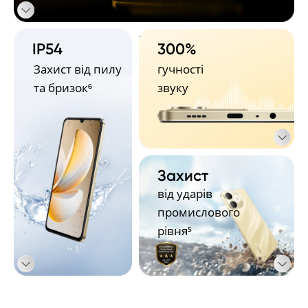
- 
IP54
300%
Захист від пилу 
гучності 
та бризок⁶
звуку
Захист
від ударів 
промислового 
рівня⁵