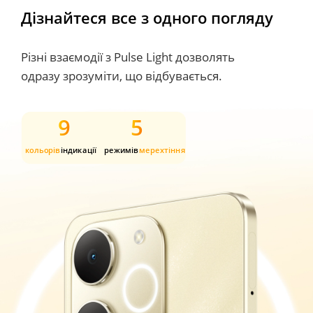
Дізнайтеся все з одного погляду
Різні взаємодії з Pulse Light дозволять 
одразу зрозуміти, що відбувається.
9
5
кольорів
індикації
режимів
мерехтіння