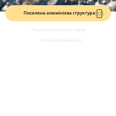
Посилена алюмінієва структура
Посилений захист кутів
Пінні ущільнювачі