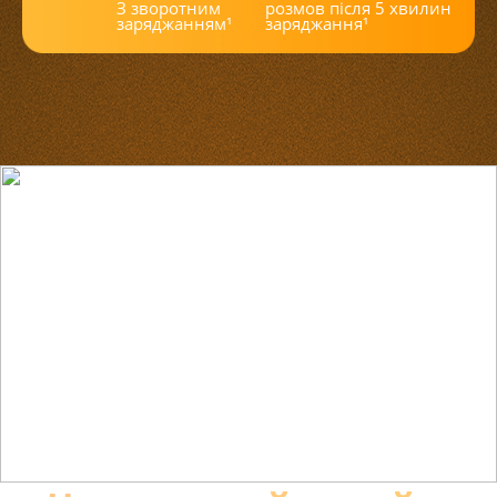
З зворотним 
розмов після 5 хвилин 
заряджанням¹
заряджання¹