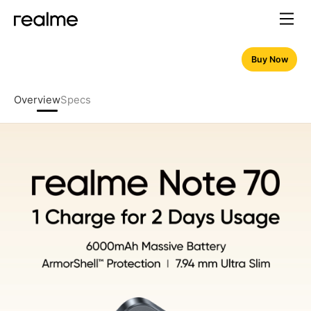
Buy Now
Overview
Specs