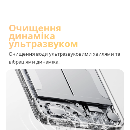
Розпізнавання води на 
Очищення 
екрані
динаміка 
ультразвуком
Чутливо працює навіть із мокрими та 
Очищення води ультразвуковими хвилями та 
брудними руками, у рукавичках або 
вібраціями динаміка.
водонепроникному чохлі.