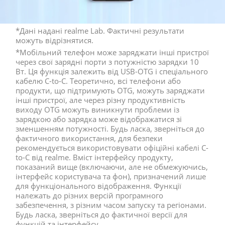
*Дані надані realme Lab. Фактичні результати 
можуть відрізнятися. 
*Мобільний телефон може заряджати інші пристрої 
через свої зарядні порти з потужністю зарядки 10 
Вт. Ця функція залежить від USB-OTG і спеціального 
кабелю C-to-C. Теоретично, всі телефони або 
продукти, що підтримують OTG, можуть заряджати 
інші пристрої, але через різну продуктивність 
виходу OTG можуть виникнути проблеми із 
зарядкою або зарядка може відображатися зі 
зменшенням потужності. Будь ласка, зверніться до 
фактичного використання, для безпеки 
рекомендується використовувати офіційні кабелі C-
to-C від realme. Вміст інтерфейсу продукту, 
показаний вище (включаючи, але не обмежуючись, 
інтерфейс користувача та фон), призначений лише 
для функціонального відображення. Функції 
належать до різних версій програмного 
забезпечення, з різним часом запуску та регіонами. 
Будь ласка, зверніться до фактичної версії для 
функцій та інтерфейсу.