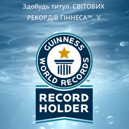
Здобудь титул  СВІТОВИХ 
РЕКОРДІВ ГІННЕСА™. 🏅