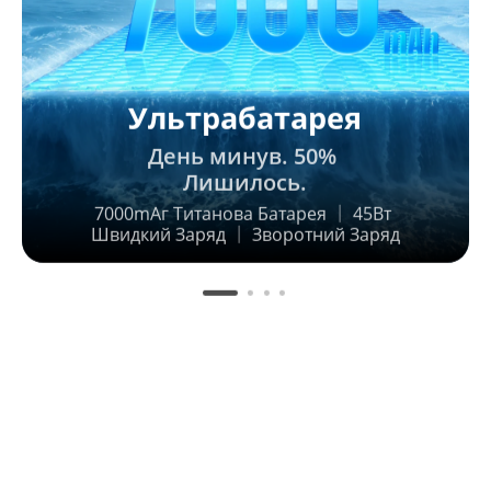
Ультрабатарея
День минув. 50% 
Лишилось.
7000mАг Титанова Батарея ｜ 45Вт 
Швидкий Заряд ｜ Зворотний Заряд