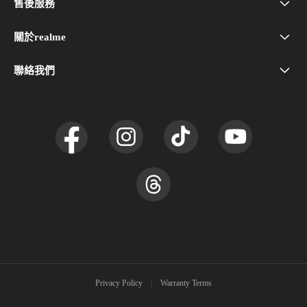
售後服務
問與答
realme 16 5G
關於realme
品牌介紹
realme Care+
realme C100 5G
聯絡我們
(02)2256-5658
新聞中心
服務中心
realme 16 Pro 5G
社群
附近門店
realme GT 8 Pro
UI 7.0
realme 15T 5G
使用者協議
realme 15 5G
realme 15 Pro 5G
Privacy Policy
Warranty Terms