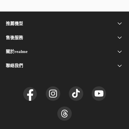
推薦機型
realme Note 80
售後服務
問與答
realme 16 5G
關於realme
品牌介紹
realme Care+
realme C100 5G
聯絡我們
(02)2256-5658
新聞中心
服務中心
realme 16 Pro 5G
社群
附近門店
realme GT 8 Pro
UI 7.0
realme 15T 5G
使用者協議
realme 15 5G