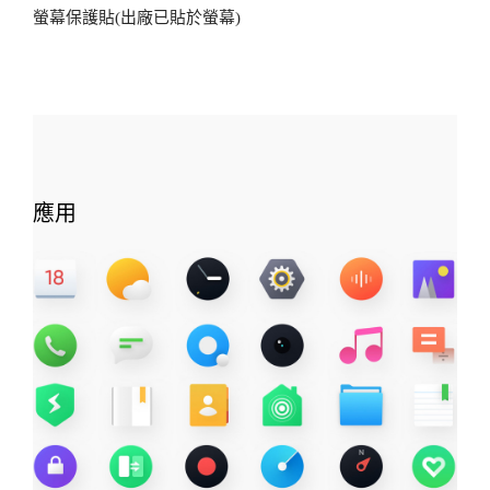
螢幕保護貼(出廠已貼於螢幕)
應用