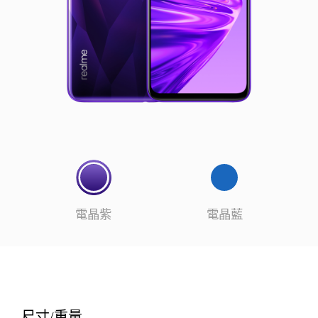
電晶紫
電晶藍
尺寸/重量