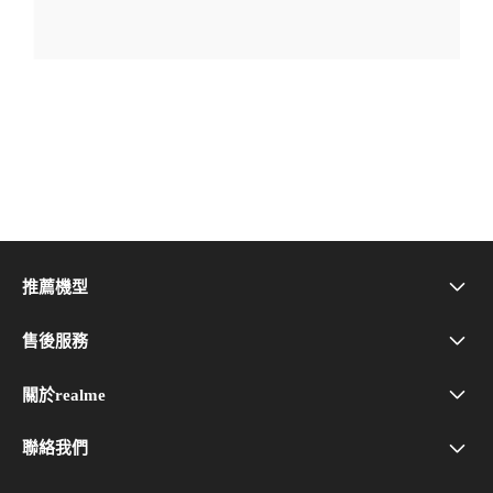
推薦機型
realme Note 80
售後服務
問與答
realme 16 5G
關於realme
品牌介紹
realme Care+
realme C100 5G
聯絡我們