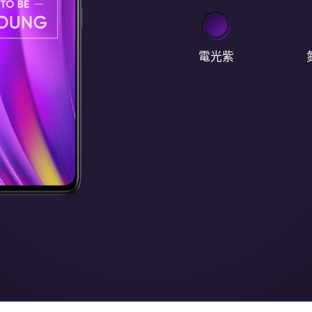
電光紫
realme Buds Air 5 Pro
NT$2,499
15 Pro 5G
realme 14 5G
realme 1
13,990
NT$11,990
NT$14