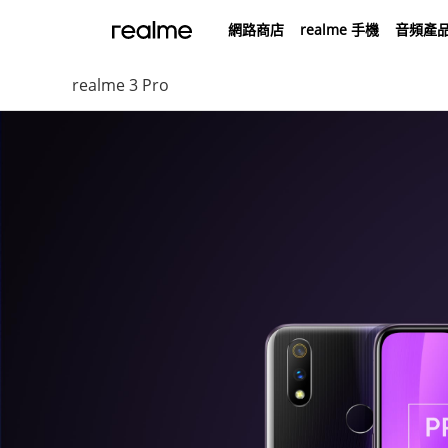
網路商店
realme 手機
音頻產
realme 3 Pro
realme Buds Air7
realme Bu
NT$2,199
NT
realme GT 8 Pro
realme 16 5G
realme C100 5G
realme 
real
NT$14,990
NT$30,990
NT$7,990
NT$
NT$
From