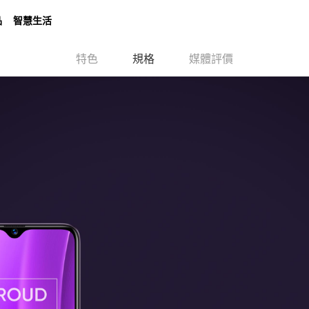
品
智慧生活
特色
規格
媒體評價
GT系列
數字系列
智慧穿戴
C系列
Note系列
ds T200 Lite
realme Buds T110
realme B
$999
NT$999
NT$2
16 Pro 5G
me GT 7
realme Watch 3 Pro
realme Note 80
realme C71
realme 15T 5G
realme GT 7T
realme Watch 3
realme Note 50
realme C61
realme G
realme
21,990
16,990
NT$4,490
NT$4,990
NT$2,999
NT$19,990
NT$7,990
NT$3,990
NT$3,990
NT$1,499
NT$28
NT$10