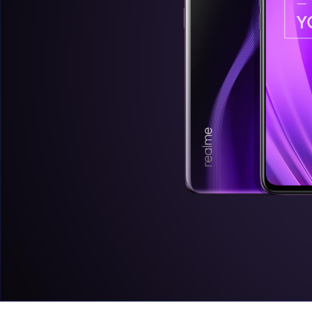
realme 
NT$