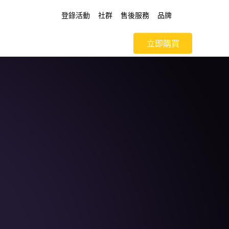
登錄活動
社群
售後服務
品牌
立即購買
uds Air6
realme Buds T300
,199
NT$1,599
T 7 Pro
 15 5G
realme C51
realme 15 Pro 5G 權力遊戲
realme GT 6
限量版
,990
,990
NT$3,990
NT$18,990
NT$15,990