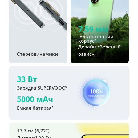
7,59 мм
 Ультратонкий 
корпус²
Дизайн «Зеленый 
Стереодинамики
оазис»‎
33 Вт
Зарядка SUPERVOOC³
5000 мАч
Емкая батарея³
17,7 см (6,72")

Дисплей 90 Гц