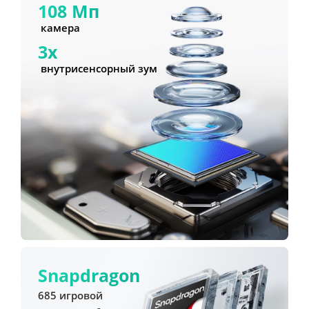
108 Мп
 камера
3x
 внутрисенсорный зум
Snapdragon
685 игровой 