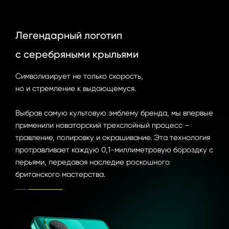
Легендарный логотип 

Легендарный логотип 

с серебряными крыльями
с серебряными крыльями
Символизирует не только скорость, 

Символизирует не только скорость, 

но и стремление к выдающемуся.

но и стремление к выдающемуся.

Выбрав самую культовую эмблему бренда, мы впервые 
Выбрав самую культовую эмблему бренда, мы впервые 
применили новаторский трехслойный процесс – 
применили новаторский трехслойный процесс – 
травление, полировку и окрашивание. Эта технология 
травление, полировку и окрашивание. Эта технология 
протравливает каждую 0,1-миллиметровую бороздку с 
протравливает каждую 0,1-миллиметровую бороздку с 
перьями, передавая наследие роскошного 
перьями, передавая наследие роскошного 
британского мастерства.
британского мастерства.