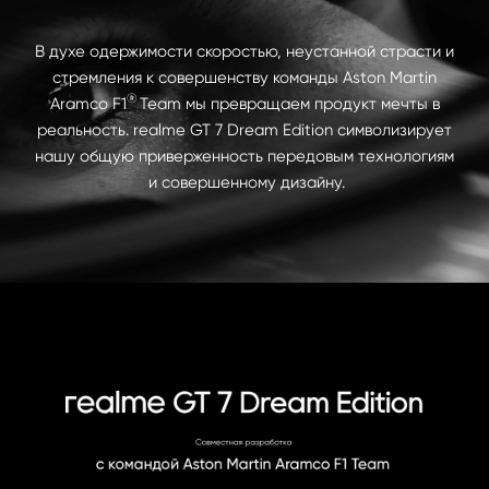
В духе одержимости скоростью, неустанной страсти и 
стремления к совершенству команды Aston Martin 
®
Aramco F1   Team мы превращаем продукт мечты в 
реальность. realme GT 7 Dream Edition символизирует 
нашу общую приверженность передовым технологиям 
и совершенному дизайну.