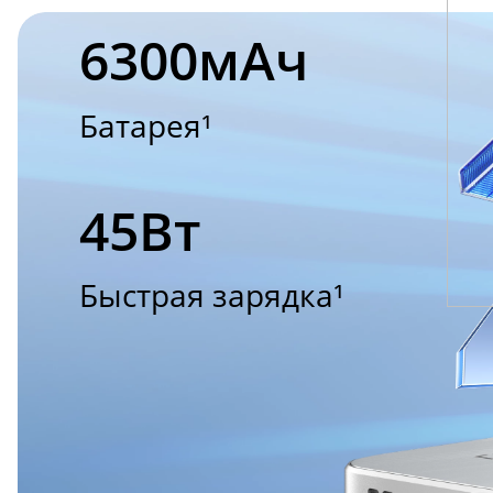
6300мAч
Батарея¹
45Вт
Быстрая зарядка¹