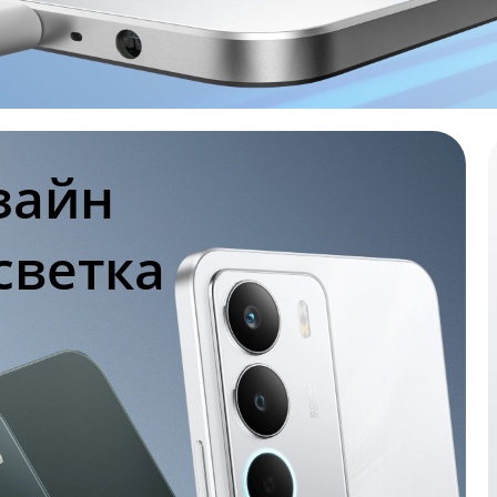
айн 

светка