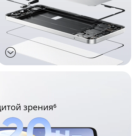
щитой зрения⁶