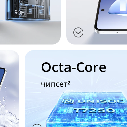
Octa-Core
чипсет²