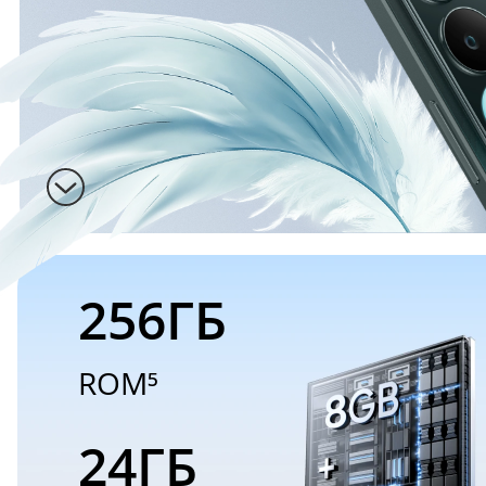
256ГБ
ROM⁵
24ГБ