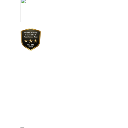
realme Buds T200 Lite
realme 