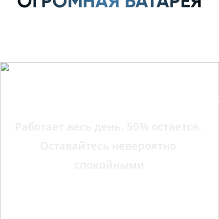
ОГРОМНАЯ БАТАРЕЯ
Емкость батареи 7000 мАч
Емкость батареи 7000 мА
Работает весь день. 50% остается. 

Оставайтесь невероятно 
Работает весь день. 50% остается. 

спокойными
Оставайтесь невероятно 
спокойными
Самый большой аккумулятор в истории C-
Самый большой аккумулятор в истории C-
серии. Он не просто большой. Он 
серии. Он не просто большой. Он 
обеспечивает новый уровень надежности, 
обеспечивает новый уровень надежности, 
гарантируя вам необходимую автономность 
гарантируя вам необходимую автономность 