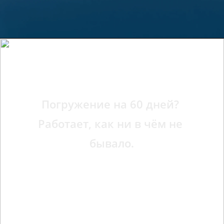
Защита от воды и пыли 
IP69 Pro*
Погружение на 60 дней? 
Работает, как ни в чём не 
бывало.
Испытайте новый уровень 
возонепроницаемости. Мощная защита этого 
смартфона позволит вам отправиться куда 
угодно. Он всегда готов к вашим новым 
приключениям.