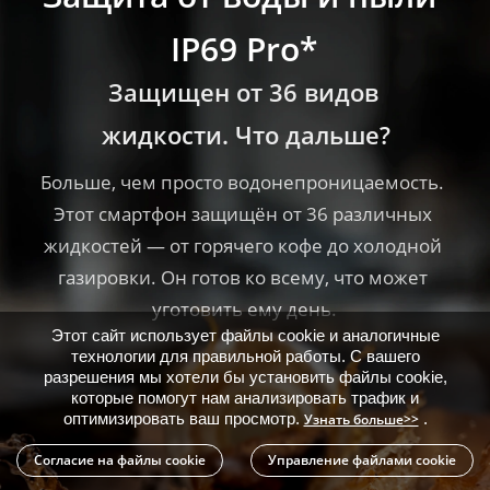
IP69 Pro*
IP69 Pro*
IP69 Pro*
Защищен от 36 видов 
Защищен от 36 видов 
Защищен от 36 видов 
жидкости. Что дальше?
жидкости. Что дальше?
жидкости. Что дальше?
Больше, чем просто водонепроницаемость. 
Больше, чем просто водонепроницаемость. 
Больше, чем просто водонепроницаемость. 
Этот смартфон защищён от 36 различных 
Этот смартфон защищён от 36 различных 
Этот смартфон защищён от 36 различных 
жидкостей — от горячего кофе до холодной 
жидкостей — от горячего кофе до холодной 
жидкостей — от горячего кофе до холодной 
газировки. Он готов ко всему, что может 
газировки. Он готов ко всему, что может 
газировки. Он готов ко всему, что может 
уготовить ему день.
уготовить ему день.
уготовить ему день.
Этот сайт использует файлы cookie и аналогичные
технологии для правильной работы. С вашего
разрешения мы хотели бы установить файлы cookie,
которые помогут нам анализировать трафик и
оптимизировать ваш просмотр.
.
Узнать больше>>
Согласие на файлы cookie
Управление файлами cookie