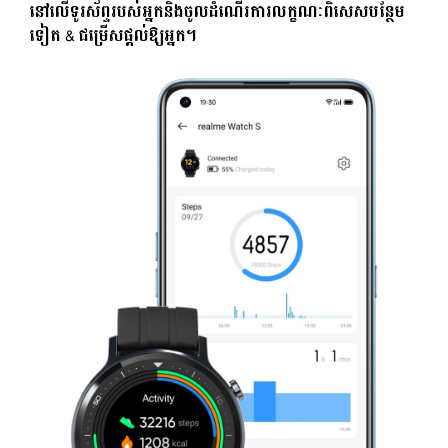
នៅលើទូរស័ព្ទរបស់អ្នកនិងចូលដំណើរការលក្ខណៈពិសេសបន្ថែម
ទៀត & ជម្រើសផ្តល់ឱ្យអ្នក។