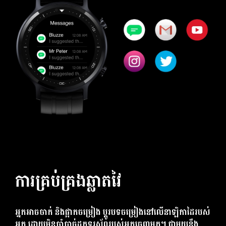
ការគ្រប់គ្រងឆ្លាតវៃ
អ្នកអាចចាក់ និងផ្អាកចម្រៀង ប្តូរបទចម្រៀងនៅលើនាឡិកាដៃរបស់
អ្នក ដោយមិនចាំបាច់ដកទូរស័ព្ទរបស់អ្នកចេញមក។ ជាមួយនឹង