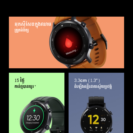
phone
feature
អុកស៊ីសែនក្នុងឈាម
ត្រួតពិនិត្យ
15 ថ្ងៃ
3.3cm (1.3”)
កាន់ថ្មបានយូរ*
ដំឡើងពន្លឺដោយស្វ័យប្រវត្តិ