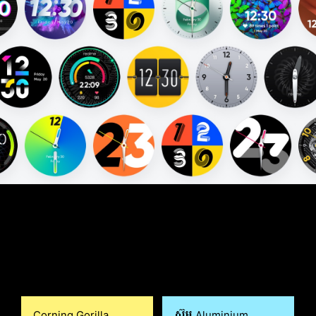
phone
feature
Corning Gorilla
ស៊ុម Aluminium