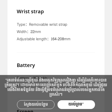
Wrist strap
Type：Removable wrist strap
Width：22mm
Adjustable length：164-208mm
Battery
Battery：390mAh
“គេហទំព័រនេះប្រើខូឃី និងបច្ចេកវិទ្យាស្រដៀងគ្នា ដើម្បីដំណើរការបាន
ត្រឹមត្រូវ។ ដោយមានការអនុញ្ញាតពីអ្នក យើងនឹងកំណត់ខូឃី ដើម្បីជួយ
Theoretical Working Time：15 Days*
យើងវិភាគទិន្នន័យ និងធ្វើឱ្យបទពិសោធន៍ប្រើប្រាស់របស់អ្នកកាន់តែ
ប្រសើរ។
យល់ព្រម”
ស្វែង​យល់​បន្ថែម
Screen