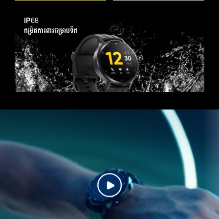
IP68
កម្រិតការពារជម្រាបទឹក