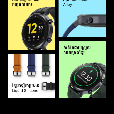
កញ្ចក់ការពារ
Alloy
កាន់តែងាយស្រួល
សាកថ្មឥតខ្សែ
ខ្សែនាឡិកាប្រភេទ
Liquid Silicone