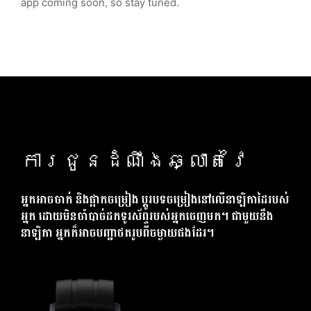
app coming soon, so stay tuned.
ការជូនដំណឹងឆ្លាតវៃ
អ្នកអាចចាក់ និងផ្អាកចម្រៀង ប្តូរបទចម្រៀងនៅលើនាឡិកាដៃរបស់
អ្នក ដោយមិនចាំបាច់ដកទូរស័ព្ទរបស់អ្នកចេញមក។ ជាមួយនឹង
នាឡិកា អ្នកក៏អាចបញ្ជាថតរូបពីចម្ងាយផងដែរ។