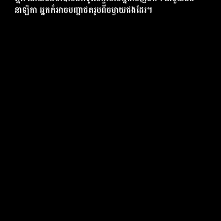
នាឡិកា អ្នកក៏អាចបញ្ជាថតរូបពីចម្ងាយផងដែរ។