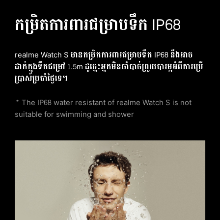
កម្រិតការពារជម្រាបទឹក IP68
realme Watch S មានកម្រិតការពារជម្រាបទឹក IP68 នឹងអាច
ដាក់ក្នុងទឹកជម្រៅ 1.5m ដូច្នេះអ្នកមិនចាំបាច់ព្រួយបារម្ភអំពីការប្រើ
ប្រាស់ប្រចាំថ្ងៃទេ។
* The IP68 water resistant of realme Watch S is not
suitable for swimming and shower