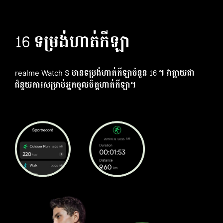
16 ទម្រង់ហាត់កីឡា
realme Watch S មានទម្រង់ហាត់កីឡាចំនួន 16 ។ វាក្លាយជា
ជំនួយការសម្រាប់អ្នកចូលចិត្តហាត់កីឡា។