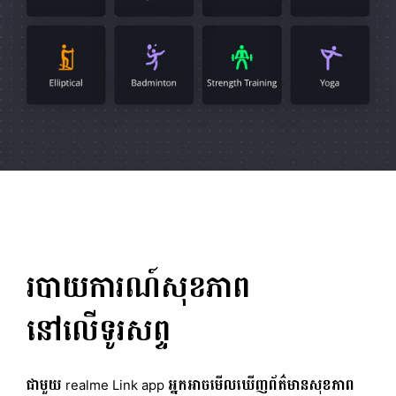
របាយការណ៍សុខភាព
នៅលើទូរសព្ទ
ជាមួយ realme Link app អ្នកអាចមើលឃើញព័ត៌មានសុខភាព