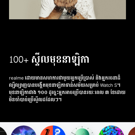
100+ ស្ទីលមុខនាឡិកា
realme ដោយមានសហការជាមួយអ្នកប្រើប្រាស់ និងអ្នករចនាដ៏
ល្បីល្បាញបានបង្កើតមុខនាឡិកាទាន់សម័យសម្រាប់ Watch S។
មុខនាឡិកាជាង ១០០ ដូច្នេះអ្នកអាចប្រើបានរយៈពេល ៣ ខែដោយ
មិនចាំបាច់ប្រើស្ទីលដដែលៗ។