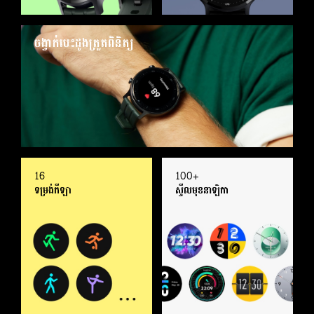
ចង្វាក់បេះដូងត្រួតពិនិត្យ
16
100+
ទម្រង់កីឡា
ស្ទីលមុខនាឡិកា