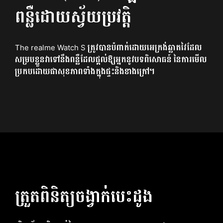
ពន្លឺដោយស្វ័យប្រវត្តិ
The realme Watch S ត្រូវបានបំពាក់ដោយអេក្រង់ឆ្លាតវៃដែល
សម្របខ្លួនវាទៅនឹងពន្លឺដែលផ្តល់ឱ្យអ្នកនូវបទពិសោធន៍ នៃការមើល
ប្រកបដោយផាសុខភាពទាំងក្នុងផ្ទះនិងខាងក្រៅ។
ត្រួតពិនិត្យចង្វាក់បេះដូង