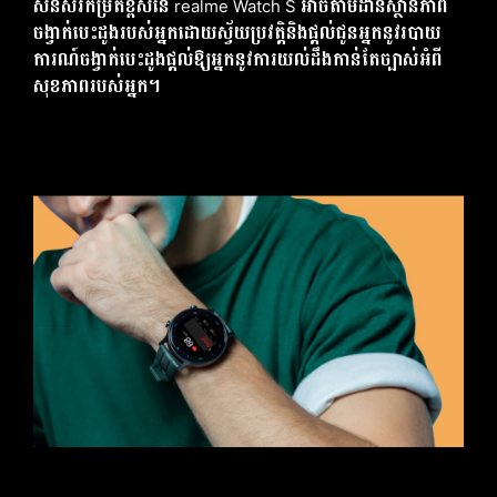
សិនស័រកម្រិតខ្ពស់នៃ realme Watch S អាចតាមដានស្ថានភាព
ចង្វាក់បេះដូងរបស់អ្នកដោយស្វ័យប្រវត្តិនិងផ្តល់ជូនអ្នកនូវរបាយ
ការណ៍ចង្វាក់បេះដូងផ្តល់ឱ្យអ្នកនូវការយល់ដឹងកាន់តែច្បាស់អំពី
សុខភាពរបស់អ្នក។