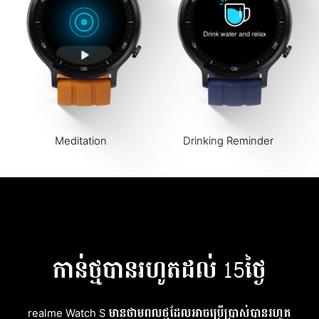
Meditation
Drinking Reminder
កាន់ថ្មបានរហូតដល់ 15ថ្ងៃ
realme Watch S មានថាមពលថ្មដែលអាចប្រើប្រាស់បានរហូត