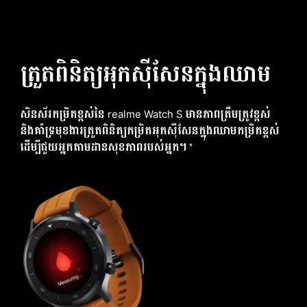
ត្រួតពិនិត្យអុកស៊ីសែនក្នុងឈាម
សិនស័រកម្រិតខ្ពស់នៃ realme Watch S មានភាពត្រឹមត្រូវខ្ពស់
និងគាំទ្រមុខងារត្រួតពិនិត្យកម្រិតអុកស៊ីសែនក្នុងឈាមកម្រិតខ្ពស់
ដើម្បីជួយអ្នកតាមដានសុខភាពរបស់អ្នក។*