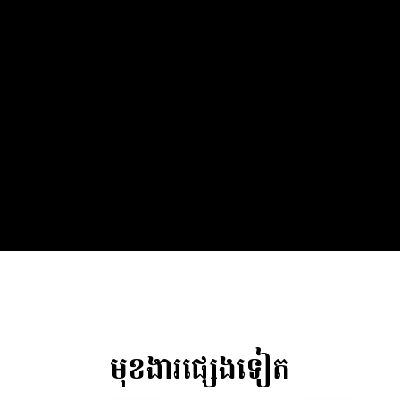
មុខងារផ្សេងទៀត