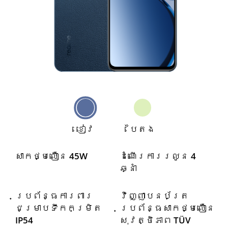
ខៀវ
បៃតង
សាកថ្មលឿន 45W
ដំណើរការរលូន 4 
ឆ្នាំ
ប្រព័ន្ធការពារ
វិញ្ញាបនប័ត្រ
ជម្រាបទឹកកម្រិត 
ប្រព័ន្ធសាកថ្មលឿន
IP54
សុវត្ថិភាព TÜV 