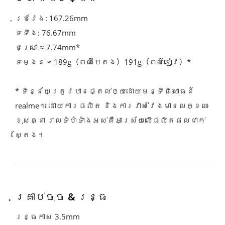
ប្រវែង: 167.26mm
ទទឹង: 76.67mm
ជម្រៅ ≈ 7.74mm*
ទម្ងន់ ≈ 189g（ពណ៌បៃតង）191g（ពណ៌ខៀវ）*
* ទិន្ន័យត្រូវបានផ្តល់ឲ្យដោយមន្ទីពិសោធន៍ 
realme។ ដោយការផលិត និងការវាស់វែងមានលក្ខណៈ
ខុសគ្នា រាល់ទំហំទាំងអស់គឺអាស្រ័យលើផលិតផលជាក់
ស្តែង។
គ្រាប់ចុច & រន្ធ
រន្ធកាស 3.5mm