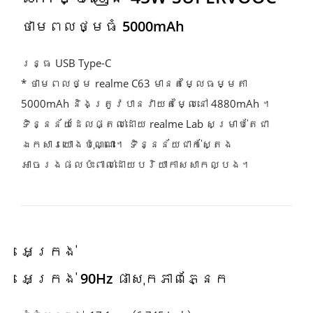
ថាមពលថ្មធំ 5000mAh
រន្ធ USB Type-C
* ថាមពលថ្ម realme C63 មានតម្លៃធម្មតា 
5000mAh និងត្រូវបានវាយតម្លៃនៅ 4880mAh ។ 
ទិន្នន័យដែលផ្តល់ដោយ realme Lab សម្រាប់តែជា
ឯកសារយោងប៉ុណ្ណោះ។ ទិន្នន័យជាក់ស្តែង
អាចរងផលប៉ះពាល់ដោយបរិយាកាសសាកល្បង។
អេក្រង់
អេក្រង់ 90Hz ផាសុកភាពភ្នែក