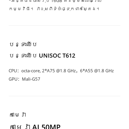
*អង្គចងចាំសរុប 16GB គឺនិម្មិតដោយប្រើ
កម្មវិធី។ វាខុសពីទំហំផ្ទុកជាក់ស្តែង។
បន្ទះឈីប
បន្ទះឈីប UNISOC T612
CPU：octa-core, 2*A75 @1.8 GHz，6*A55 @1.8 GHz
GPU：Mali-G57 
កាមេរ៉ា
កាមេរ៉ា AI 50MP