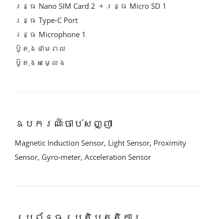
រន្ធ Nano SIM Card 2  + រន្ធ Micro SD 1  
រន្ធ Type-C Port
រន្ធ Microphone 1
ប៊ូតុងថាមពល
ប៊ូតុងសម្លេង
ឧបករណ៍ចាប់សញ្ញា
Magnetic Induction Sensor, Light Sensor, Proximity 
Sensor, Gyro-meter, Acceleration Sensor
ប្រព័ន្ធប្រតិបត្តិការ