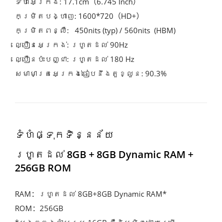
ទំហំអេក្រង់: 17.1cm（6.745 Inch）
កម្រិតបង្ហាញ: 1600*720（HD+）
កម្រិតពន្លឺ:   450nits (typ) / 560nits  (HBM)
ល្បឿនអេក្រង់: រហូតដល់ 90Hz
ល្បឿនប៉ះបញ្ជា: រហូតដល់ 180 Hz
សមាមាត្រអេក្រង់ធៀបនឹងតួខ្លួន: 90.3% 
ទំហំផ្ទុកទិន្នន័យ
រហូតដល់ 8GB + 8GB Dynamic RAM + 
256GB ROM
RAM：រហូតដល់ 8GB+8GB Dynamic RAM*
ROM：256GB 