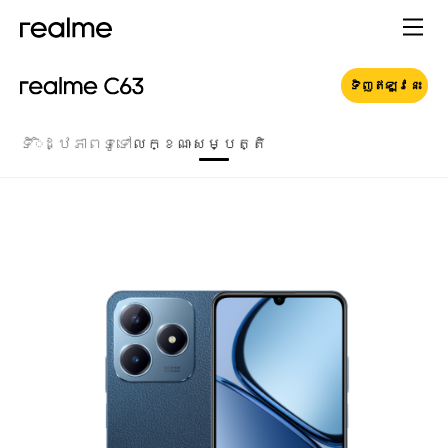
ទិញឥឡូវនេះ
ទិិដ្ឋភាពទូទៅ
លក្ខណៈសម្បត្តិ