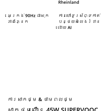
Rheinland
អេក្រង់ 90Hz ផាសុក
ការហៅទូរស័ព្ទកាត់
ភាពភ្នែក
បន្ថយសំលេងរំខាន
ដោយ AI
ការសាកថ្ម & ថាមពលថ្ម
សាកថ្មលឿន 45W SUPERVOOC