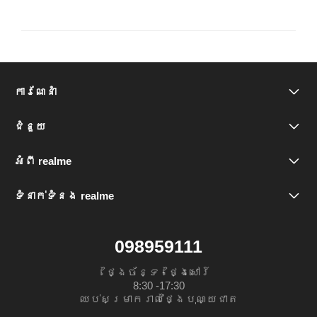
ការណែនាំ
realme Note 60x
ជំនួយ
FAQ
realme C75x
អំពី realme
យីហោរបស់យើង
មជ្ឈមណ្ឌលសេវាកម្ម
realme Note 60
ទំនាក់ទំនង realme
098959111
Community
realme C61
098959111
ថ្ងៃច័ន្ទ - ថ្ងៃសៅរ៍

8:30 -17:30

ឈប់សម្រាករាល់ថ្ងៃបុណ្យជាត