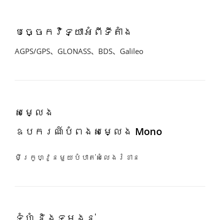
បច្ចេកវិទ្យាអំពីទីតាំង
AGPS/GPS、GLONASS、BDS、Galileo
សម្លេង
ឧបករណ៍បំពងសម្លេង ​Mono
មីក្រូហ្វូនមួយបំបាត់សំលេងរំខាន
ទំហំ និងទម្ងន់