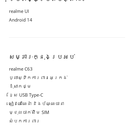
realme UI
Android 14
សម្ភារៈក្នុងប្រអប់
realme C63
ប្លាស្ទីកការពារអេក្រង់
ដុំសាកថ្ម
ខ្សែ USB Type-C
សៀវភៅណែនាំ និងប័ណ្ណធានា
ម្ជុលចាក់ស៊ីម SIM
សំបកការពារ