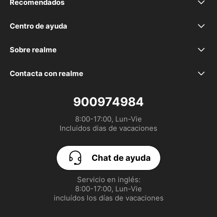
Recomendados
realme P4 Lite
Centro de ayuda
Preguntas frecuentes
realme P4x
Sobre realme
Nuestra marca
Declaración de la EU
realme 16 5G
Contacta con realme
service.es@realme.com
Comunidad
GUÍA DE USUARIO
realme 16 Pro+ 5G
900974984
8:00-17:00, Lun-Vie

Política de garantía realme
Configurar las Cookies
realme 16 Pro 5G
Incluidos dias de vacaciones
UI 7.0
EU Digital Services Act
realme GT 8 Pro
Chat de ayuda
realme P3 Lite
Servicio en inglés:

8:00-17:00, Lun-Vie

realme Note 70T
incluídos los días de vacaciones