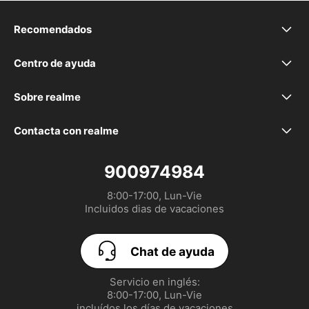
Recomendados
realme P4 Lite
Centro de ayuda
Preguntas frecuentes
realme P4x
Sobre realme
Nuestra marca
Declaración de la EU
realme 16 5G
Contacta con realme
service.es@realme.com
Comunidad
GUÍA DE USUARIO
realme 16 Pro+ 5G
900974984
8:00-17:00, Lun-Vie

Política de garantía realme
Configurar las Cookies
realme 16 Pro 5G
Incluidos dias de vacaciones
UI 7.0
EU Digital Services Act
realme GT 8 Pro
Chat de ayuda
realme P3 Lite
Servicio en inglés:

8:00-17:00, Lun-Vie

realme Note 70T
incluídos los días de vacaciones