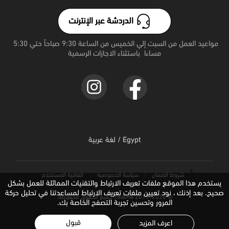
realme Note 70
الدردشة عبر الإنترنت
realme 15 Pro 5G
مواعيد العمل من السبت إلي الخميس من الساعة 9:30 صباحاً حتي 5:30 
مساءا  باستثناء الاجازات الرسمية
realme 15 5G
realme C71
Egypt / لغة عربية
\
شروط الضمان
سياسة الخصوصية
اتفاقیة المستخدم
يستخدم هذا الموقع ملفات تعريف الارتباط والتقنيات المماثلة للعمل بشكل
صحيح. بعد إذنك ، نود تعيين ملفات تعريف الارتباط لمساعدتنا في تحليل حركة
© 2019-2026 realme. جميع الحقوق محفوظة.
المرور وتحسين تجربة التصفح الخاصة بك.
قبول
اعرف المزيد