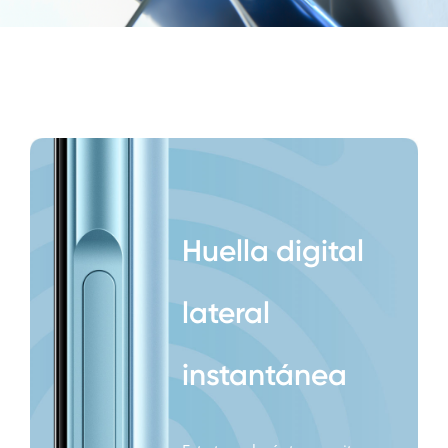
side features
Huella digital
lateral
instantánea