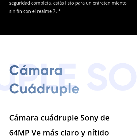
seguridad completa, estás listo para un entretenimiento
sin fin con el realme 7. *
UPLE S
Cámara
Cuádruple
Cámara cuádruple
Sony de
64MP
Ve más claro y nítido