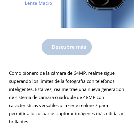
Lente Macro
+ Descubre más
Como pionero de la cámara de 64MP, realme sigue
Como pionero de la cámara de 64MP, realme sigue
superando los límites de la fotografía con teléfonos
superando los límites de la fotografía con teléfonos
inteligentes. Esta vez, realme trae una nueva generación
inteligentes. Esta vez, realme trae una nueva generación
de sistema de cámara cuádruple de 48MP con
de sistema de cámara cuádruple de 64MP con
características versátiles a la serie realme 7 para
características versátiles a la serie realme 7 para
permitir a los usuarios capturar imágenes más nítidas y
permitir a los usuarios capturar imágenes más nítidas y
brillantes.
brillantes.