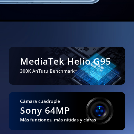
Mobile phone features
MediaTek
Helio G95
300K AnTutu Benchmark*
Cámara cuádruple
Sony 64MP
Más funciones, más nítidas y claras