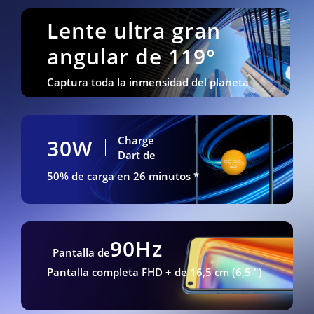
Lente ultra gran
angular de 119°
Captura toda la inmensidad del planeta
Charge
30W
Dart de
50% de carga en 26 minutos *
90Hz
Pantalla de
Pantalla completa FHD + de 16,5 cm (6,5 ")