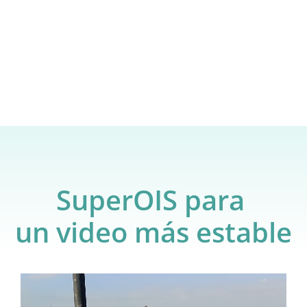
SuperOIS para 
Siempre listo, siempre estable.
un video más estable
SuperOIS