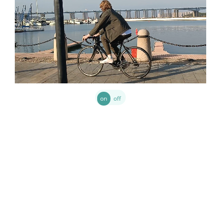
Con OIS
Sin OIS
Con SuperOIS, ofrecemos la mejor solución de 
estabilización óptica del segmento. Gracias a la 
on
off
estabilización de imagen óptica de enlace completo, 
puedes tomar fotografías de acción con confianza, con 
facilidad y delicadeza. Ya sea que tomes retratos o videos 
difíciles, SuperOIS hace que obtener la toma perfecta sea 
más fácil que nunca.