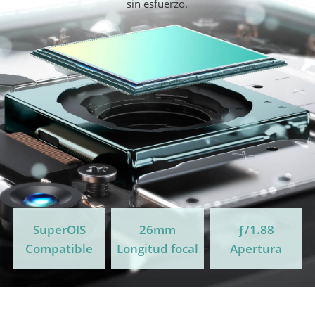
sin esfuerzo.
SuperOIS
26mm
ƒ/1.88
Compatible
Longitud focal
Apertura