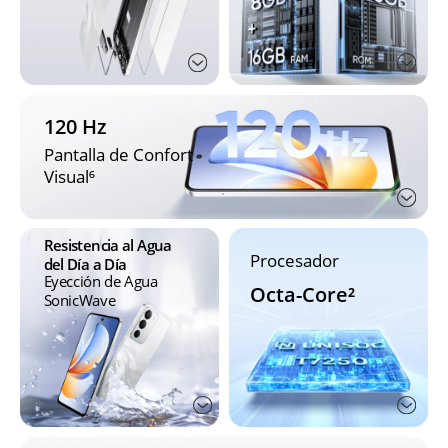
120 Hz
Pantalla de Confort 
Visual⁶
Resistencia al Agua 
Procesador
del Día a Día
Eyección de Agua 
Octa-Core²
SonicWave