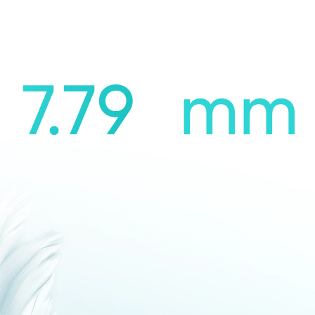
7.79
mm