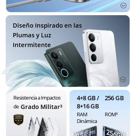
Diseño Inspirado en las 
Plumas y Luz 
Intermitente
4+8 GB / 
256 GB
Resistencia a Impactos 
8+16 GB
Grado Militar³
de 
RAM 
ROM⁵
Dinámica