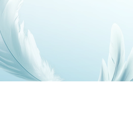
7.79 mm
196 g
De grosor⁷
Peso⁷