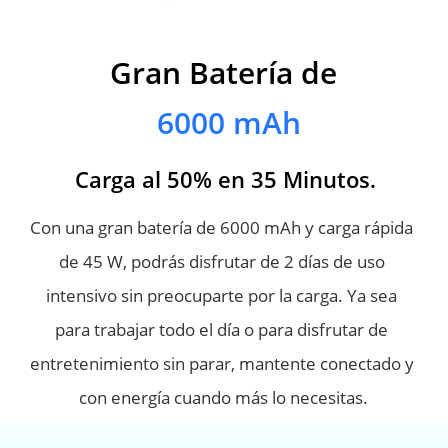
Gran Batería de
Gran Batería de
6000 mAh
6000 mAh
Más de 8 horas de gaming con 
Carga al 50% en 35 Minutos.
una carga del 100 %.
Con una gran batería de 6000 mAh y carga rápida 
Con una gran batería de 6000 mAh y carga rápida de 
de 45 W, podrás disfrutar de 2 días de uso 
45 W, podrás disfrutar de 2 días de uso intensivo sin 
intensivo sin preocuparte por la carga. Ya sea 
preocuparte por la carga. Ya sea para trabajar todo el 
para trabajar todo el día o para disfrutar de 
día o para disfrutar de entretenimiento sin parar, 
entretenimiento sin parar, mantente conectado y 
mantente conectado y con energía cuando más lo 
con energía cuando más lo necesitas.
necesitas.