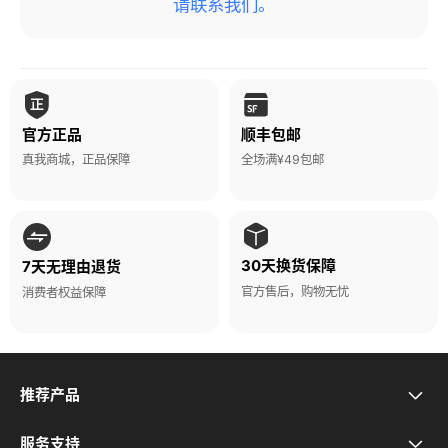
请联系我们。
官方正品
顺丰包邮
真我商城，正品保障
全场满¥49包邮
30天换货保障
7天无理由退货
官方售后，购物无忧
消费者权益保障
推荐产品
真我Neo8
服务支持