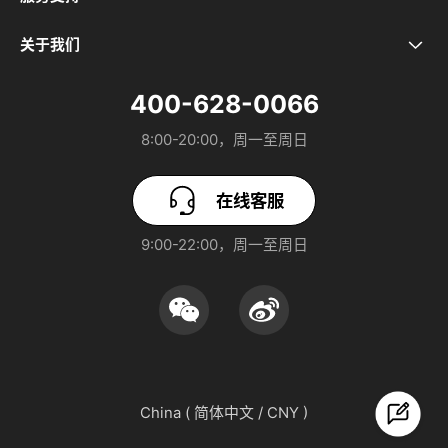
售后政策
真我GT8 Pro
关于我们
关于realme
预装应用公示
真我GT7 Pro
400-628-0066
realme UI 7.0
8:00-20:00，周一至周日
保障服务协议
真我GT8
realme社区
软件升级
真我Neo7 Turbo
在线客服
加入我们
进网许可证标志呈现
9:00-22:00，周一至周日
真我GT7
安全隐私
电器电子产品中有害物质含有信息表
真我15 Pro
廉洁反腐
真我15T
可持续发展报告
China ( 简体中文 / CNY )
欢太