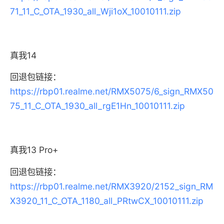
71_11_C_OTA_1930_all_Wji1oX_10010111.zip
真我14
回退包链接：
https://rbp01.realme.net/RMX5075/6_sign_RMX50
75_11_C_OTA_1930_all_rgE1Hn_10010111.zip
真我13 Pro+
回退包链接：
https://rbp01.realme.net/RMX3920/2152_sign_RM
X3920_11_C_OTA_1180_all_PRtwCX_10010111.zip