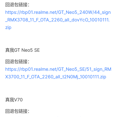
回退包链接：
https://rbp01.realme.net/GT_Neo5_240W/44_sign
_RMX3708_11_F_OTA_2260_all_dovYcO_10010111.
zip
真我GT Neo5 SE
回退包链接：
https://rbp01.realme.net/GT_Neo5_SE/51_sign_RM
X3700_11_F_OTA_2260_all_t2N0Mj_10010111.zip
真我V70
回退包链接：