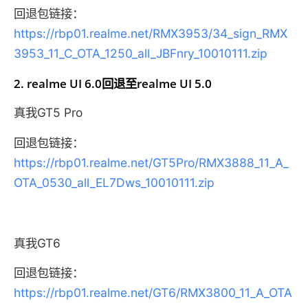
回退包链接：
https://rbp01.realme.net/RMX3953/34_sign_RMX
3953_11_C_OTA_1250_all_JBFnry_10010111.zip
2. realme UI 6.0回退至realme UI 5.0
真我GT5 Pro
回退包链接：
https://rbp01.realme.net/GT5Pro/RMX3888_11_A_
OTA_0530_all_EL7Dws_10010111.zip
真我GT6
回退包链接：
https://rbp01.realme.net/GT6/RMX3800_11_A_OTA