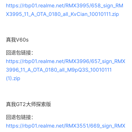
https://rbp01.realme.net/RMX3995/658_sign_RM
X3995_11_A_OTA_0180_all_KvCian_10010111.zip
真我V60s
回退包链接：
https://rbp01.realme.net/RMX3996/657_sign_RMX
3996_11_A_OTA_0180_all_M9pQ3S_10010111
(1).zip
真我GT2大师探索版
回退包链接：
https://rbp01.realme.net/RMX3551/669_sign_RMX