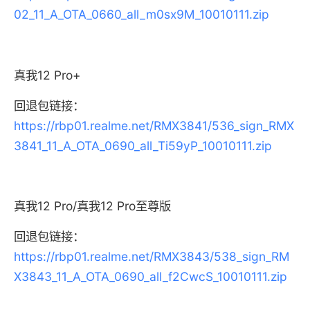
02_11_A_OTA_0660_all_m0sx9M_10010111.zip
真我12 Pro+
回退包链接：
https://rbp01.realme.net/RMX3841/536_sign_RMX
3841_11_A_OTA_0690_all_Ti59yP_10010111.zip
真我12 Pro/真我12 Pro至尊版
回退包链接：
https://rbp01.realme.net/RMX3843/538_sign_RM
X3843_11_A_OTA_0690_all_f2CwcS_10010111.zip