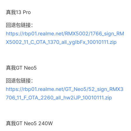
真我13 Pro
回退包链接：
https://rbp01.realme.net/RMX5002/1766_sign_RM
X5002_11_C_OTA_1370_all_ygIbFx_10010111.zip
真我GT Neo5
回退包链接：
https://rbp01.realme.net/GT_Neo5/52_sign_RMX3
706_11_F_OTA_2260_all_hw2iJP_10010111.zip
真我GT Neo5 240W