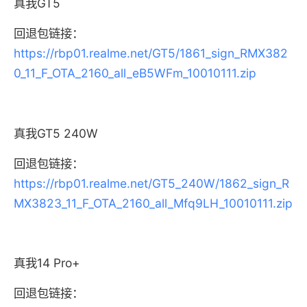
真我GT5
回退包链接：
https://rbp01.realme.net/GT5/1861_sign_RMX382
0_11_F_OTA_2160_all_eB5WFm_10010111.zip
真我GT5 240W
回退包链接：
https://rbp01.realme.net/GT5_240W/1862_sign_R
MX3823_11_F_OTA_2160_all_Mfq9LH_10010111.zip
真我14 Pro+
回退包链接：