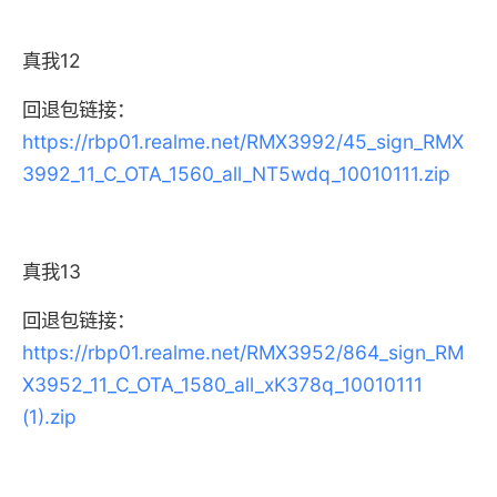
真我12
回退包链接：
https://rbp01.realme.net/RMX3992/45_sign_RMX
3992_11_C_OTA_1560_all_NT5wdq_10010111.zip
真我13
回退包链接：
https://rbp01.realme.net/RMX3952/864_sign_RM
X3952_11_C_OTA_1580_all_xK378q_10010111
(1).zip