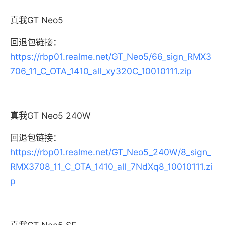
真我GT Neo5
回退包链接：
https://rbp01.realme.net/GT_Neo5/66_sign_RMX3
706_11_C_OTA_1410_all_xy320C_10010111.zip
真我GT Neo5 240W
回退包链接：
https://rbp01.realme.net/GT_Neo5_240W/8_sign_
RMX3708_11_C_OTA_1410_all_7NdXq8_10010111.zi
p