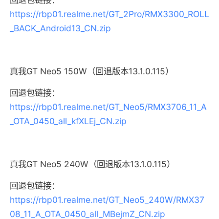
https://rbp01.realme.net/GT_2Pro/RMX3300_ROLL
_BACK_Android13_CN.zip
真我GT Neo5 150W（回退版本13.1.0.115）
回退包链接：
https://rbp01.realme.net/GT_Neo5/RMX3706_11_A
_OTA_0450_all_kfXLEj_CN.zip
真我GT Neo5 240W（回退版本13.1.0.115）
回退包链接：
https://rbp01.realme.net/GT_Neo5_240W/RMX37
08_11_A_OTA_0450_all_MBejmZ_CN.zip