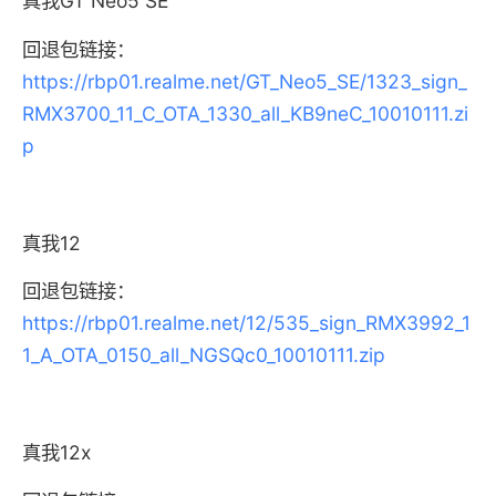
真我GT Neo5 SE
回退包链接：
https://rbp01.realme.net/GT_Neo5_SE/1323_sign_
RMX3700_11_C_OTA_1330_all_KB9neC_10010111.zi
p
真我12
回退包链接：
https://rbp01.realme.net/12/535_sign_RMX3992_1
1_A_OTA_0150_all_NGSQc0_10010111.zip
真我12x