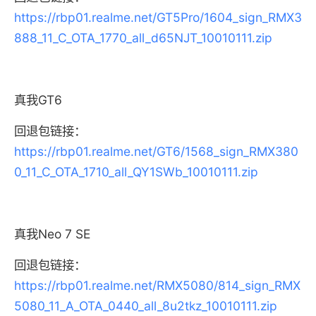
https://rbp01.realme.net/GT5Pro/1604_sign_RMX3
888_11_C_OTA_1770_all_d65NJT_10010111.zip
真我GT6
回退包链接：
https://rbp01.realme.net/GT6/1568_sign_RMX380
0_11_C_OTA_1710_all_QY1SWb_10010111.zip
真我Neo 7 SE
回退包链接：
https://rbp01.realme.net/RMX5080/814_sign_RMX
5080_11_A_OTA_0440_all_8u2tkz_10010111.zip