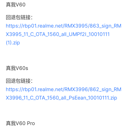
真我V60
回退包链接：
https://rbp01.realme.net/RMX3995/863_sign_RM
X3995_11_C_OTA_1560_all_UMPf2I_10010111
(1).zip
真我V60s
回退包链接：
https://rbp01.realme.net/RMX3996/862_sign_RM
X3996_11_C_OTA_1560_all_PsEean_10010111.zip
真我V60 Pro