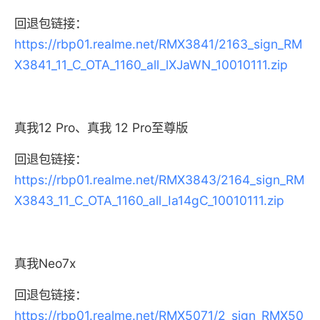
回退包链接：
https://rbp01.realme.net/RMX3841/2163_sign_RM
X3841_11_C_OTA_1160_all_lXJaWN_10010111.zip
真我12 Pro、真我 12 Pro至尊版
回退包链接：
https://rbp01.realme.net/RMX3843/2164_sign_RM
X3843_11_C_OTA_1160_all_Ia14gC_10010111.zip
真我Neo7x
回退包链接：
https://rbp01.realme.net/RMX5071/2_sign_RMX50