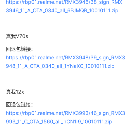
https://rbp01.realme.net/RMX3946/38_sign_RMX
3946_11_A_OTA_0340_all_6PJMQR_10010111.zip
真我V70s
回退包链接：
https://rbp01.realme.net/RMX3948/39_sign_RMX3
948_11_A_OTA_0340_all_1YNaXC_10010111.zip
真我12x
回退包链接：
https://rbp01.realme.net/RMX3993/46_sign_RMX3
993_11_C_OTA_1560_all_nCN1I9_10010111.zip