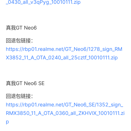
_0430_all_v3qPyg_10010111.zip
真我GT Neo6
回退包链接：
https://rbp01.realme.net/GT_Neo6/1278_sign_RM
X3852_11_A_OTA_0240_all_25cztf_10010111.zip
真我GT Neo6 SE
回退包链接：
https://rbp01.realme.net/GT_Neo6_SE/1352_sign_
RMX3850_11_A_OTA_0360_all_ZKHVlX_10010111.zi
p