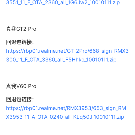
3551_11_F_OTA_2360_all_1G6Jw2_10010111.zip
真我GT2 Pro
回退包链接：
https://rbp01.realme.net/GT_2Pro/668_sign_RMX3
300_11_F_OTA_3360_all_F5Hhkc_10010111.zip
真我V60 Pro
回退包链接：
https://rbp01.realme.net/RMX3953/653_sign_RM
X3953_11_A_OTA_0240_all_KLq50J_10010111.zip