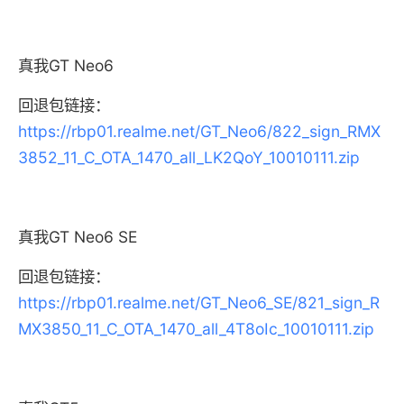
真我GT Neo6
回退包链接：
https://rbp01.realme.net/GT_Neo6/822_sign_RMX
3852_11_C_OTA_1470_all_LK2QoY_10010111.zip
真我GT Neo6 SE
回退包链接：
https://rbp01.realme.net/GT_Neo6_SE/821_sign_R
MX3850_11_C_OTA_1470_all_4T8oIc_10010111.zip