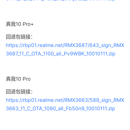
真我10 Pro+
回退包链接：
https://rbp01.realme.net/RMX3687/643_sign_RMX
3687_11_C_OTA_1100_all_Pv9WBK_10010111.zip
真我10 Pro
回退包链接：
https://rbp01.realme.net/RMX3663/589_sign_RMX
3663_11_C_OTA_1090_all_Fb50n9_10010111.zip